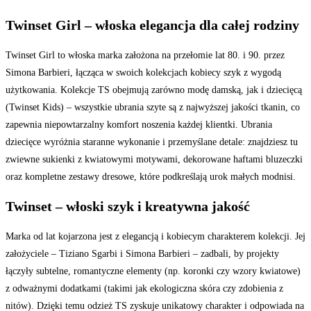
Twinset Girl – włoska elegancja dla całej rodziny
Twinset Girl to włoska marka założona na przełomie lat 80. i 90. przez
Simona Barbieri, łącząca w swoich kolekcjach kobiecy szyk z wygodą
użytkowania. Kolekcje TS obejmują zarówno modę damską, jak i dziecięcą
(Twinset Kids) – wszystkie ubrania szyte są z najwyższej jakości tkanin, co
zapewnia niepowtarzalny komfort noszenia każdej klientki. Ubrania
dziecięce wyróżnia staranne wykonanie i przemyślane detale: znajdziesz tu
zwiewne sukienki z kwiatowymi motywami, dekorowane haftami bluzeczki
oraz kompletne zestawy dresowe, które podkreślają urok małych modnisi.
Twinset – włoski szyk i kreatywna jakość
Marka od lat kojarzona jest z elegancją i kobiecym charakterem kolekcji. Jej
założyciele – Tiziano Sgarbi i Simona Barbieri – zadbali, by projekty
łączyły subtelne, romantyczne elementy (np. koronki czy wzory kwiatowe)
z odważnymi dodatkami (takimi jak ekologiczna skóra czy zdobienia z
nitów). Dzięki temu odzież TS zyskuje unikatowy charakter i odpowiada na