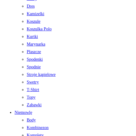
Dres
Kamizelki
Koszule
Koszulka Polo
Kurtki
Marynarka
Płaszcze
Spodenki
Spodnie
Stroje kąpielowe
Swetry
T-Shirt
Topy
Zabawki
Niemowlę
Body
Kombinezon
Komplety