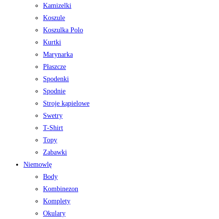
Kamizelki
Koszule
Koszulka Polo
Kurtki
Marynarka
Płaszcze
Spodenki
Spodnie
Stroje kąpielowe
Swetry
T-Shirt
Topy
Zabawki
Niemowlę
Body
Kombinezon
Komplety
Okulary