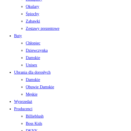
Okulary
Śpiochy
Zabawki
Zestawy prezentowe
Buty
Chłopiec
Dziewczynka
Damskie
Unisex
Ubrania dla dorosłych
Damskie
Obuwie Damskie
Męskie
Wyprzedaż
Producenci
Billieblush
Boss Kids
DKNY