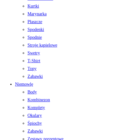
Kurtki
Marynarka
Płaszcze
Spodenki
Spodnie
Stroje kąpielowe
Swetry
T-Shirt
Topy
Zabawki
Niemowlę
Body
Kombinezon
Komplety
Okulary
Śpiochy
Zabawki
Zestawy prezentowe