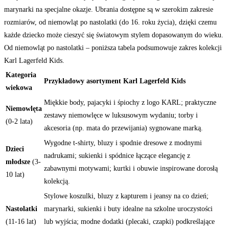
marynarki na specjalne okazje. Ubrania dostępne są w szerokim zakresie
rozmiarów, od niemowląt po nastolatki (do 16. roku życia), dzięki czemu
każde dziecko może cieszyć się światowym stylem dopasowanym do wieku.
Od niemowląt po nastolatki – poniższa tabela podsumowuje zakres kolekcji
Karl Lagerfeld Kids.
Kategoria
Przykładowy asortyment Karl Lagerfeld Kids
wiekowa
Miękkie body, pajacyki i śpiochy z logo KARL; praktyczne
Niemowlęta
zestawy niemowlęce w luksusowym wydaniu; torby i
(0-2 lata)
akcesoria (np. mata do przewijania) sygnowane marką.
Wygodne t-shirty, bluzy i spodnie dresowe z modnymi
Dzieci
nadrukami; sukienki i spódnice łączące elegancję z
młodsze
(3-
zabawnymi motywami; kurtki i obuwie inspirowane dorosłą
10 lat)
kolekcją.
Stylowe koszulki, bluzy z kapturem i jeansy na co dzień;
Nastolatki
marynarki, sukienki i buty idealne na szkolne uroczystości
(11-16 lat)
lub wyjścia; modne dodatki (plecaki, czapki) podkreślające