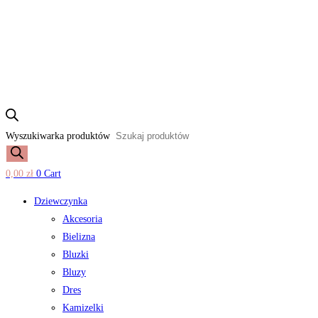
Wyszukiwarka produktów
0,00
zł
0
Cart
Dziewczynka
Akcesoria
Bielizna
Bluzki
Bluzy
Dres
Kamizelki