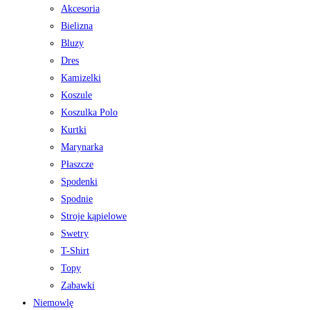
Akcesoria
Bielizna
Bluzy
Dres
Kamizelki
Koszule
Koszulka Polo
Kurtki
Marynarka
Płaszcze
Spodenki
Spodnie
Stroje kąpielowe
Swetry
T-Shirt
Topy
Zabawki
Niemowlę