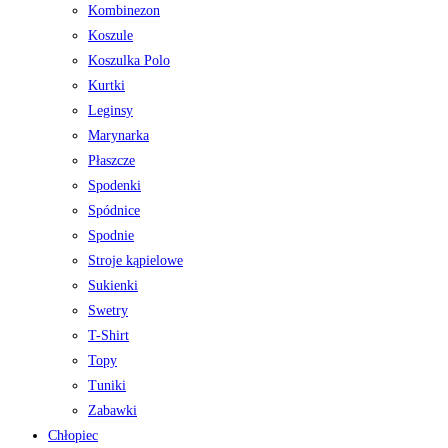
Kombinezon
Koszule
Koszulka Polo
Kurtki
Leginsy
Marynarka
Płaszcze
Spodenki
Spódnice
Spodnie
Stroje kąpielowe
Sukienki
Swetry
T-Shirt
Topy
Tuniki
Zabawki
Chłopiec