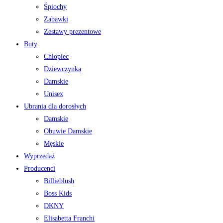
Śpiochy
Zabawki
Zestawy prezentowe
Buty
Chłopiec
Dziewczynka
Damskie
Unisex
Ubrania dla dorosłych
Damskie
Obuwie Damskie
Męskie
Wyprzedaż
Producenci
Billieblush
Boss Kids
DKNY
Elisabetta Franchi