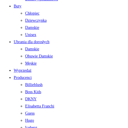
Buty
Chłopiec
Dziewczynka
Damskie
Unisex
Ubrania dla dorosłych
Damskie
Obuwie Damskie
Męskie
Wyprzedaż
Producenci
Billieblush
Boss Kids
DKNY
Elisabetta Franchi
Guess
Hugo
Iceberg