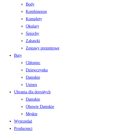
Body
Kombinezon
Komplety
Okulary
Śpiochy
Zabawki
Zestawy prezentowe
Buty
Chłopiec
Dziewczynka
Damskie
Unisex
Ubrania dla dorosłych
Damskie
Obuwie Damskie
Męskie
Wyprzedaż
Producenci