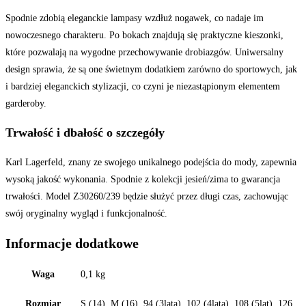
Spodnie zdobią eleganckie lampasy wzdłuż nogawek, co nadaje im
nowoczesnego charakteru. Po bokach znajdują się praktyczne kieszonki,
które pozwalają na wygodne przechowywanie drobiazgów. Uniwersalny
design sprawia, że są one świetnym dodatkiem zarówno do sportowych, jak
i bardziej eleganckich stylizacji, co czyni je niezastąpionym elementem
garderoby.
Trwałość i dbałość o szczegóły
Karl Lagerfeld, znany ze swojego unikalnego podejścia do mody, zapewnia
wysoką jakość wykonania. Spodnie z kolekcji jesień/zima to gwarancja
trwałości. Model Z30260/239 będzie służyć przez długi czas, zachowując
swój oryginalny wygląd i funkcjonalność.
Informacje dodatkowe
Waga
0,1 kg
Rozmiar
S (14), M (16), 94 (3lata), 102 (4lata), 108 (5lat), 126