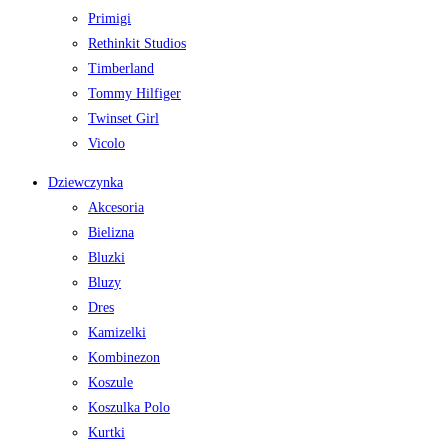
Primigi
Rethinkit Studios
Timberland
Tommy Hilfiger
Twinset Girl
Vicolo
Dziewczynka
Akcesoria
Bielizna
Bluzki
Bluzy
Dres
Kamizelki
Kombinezon
Koszule
Koszulka Polo
Kurtki