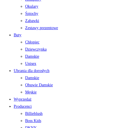
Okulary
Śpiochy
Zabawki
Zestawy prezentowe
Buty
Chłopiec
Dziewczynka
Damskie
Unisex
Ubrania dla dorosłych
Damskie
Obuwie Damskie
Męskie
Wyprzedaż
Producenci
Billieblush
Boss Kids
DKNY