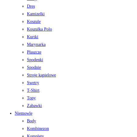
Dres
Kamizelki
Koszule
Koszulka Polo
Kurtki
Marynarka
Płaszcze
Spodenki
Spodnie
Stroje kąpielowe
Swetry
T-Shirt
Topy
Zabawki
Niemowlę
Body
Kombinezon
Komplety