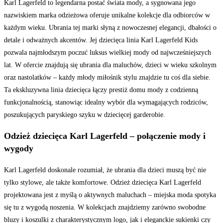
Karl Lagerfeld to legendarna postać świata mody, a sygnowana jego
nazwiskiem marka odzieżowa oferuje unikalne kolekcje dla odbiorców w
każdym wieku. Ubrania tej marki słyną z nowoczesnej elegancji, dbałości o
detale i odważnych akcentów. Jej dziecięca linia Karl Lagerfeld Kids
pozwala najmłodszym poczuć luksus wielkiej mody od najwcześniejszych
lat. W ofercie znajdują się ubrania dla maluchów, dzieci w wieku szkolnym
oraz nastolatków – każdy młody miłośnik stylu znajdzie tu coś dla siebie.
Ta ekskluzywna linia dziecięca łączy prestiż domu mody z codzienną
funkcjonalnością, stanowiąc idealny wybór dla wymagających rodziców,
poszukujących paryskiego szyku w dziecięcej garderobie.
Odzież dziecięca Karl Lagerfeld – połączenie mody i
wygody
Karl Lagerfeld doskonale rozumiał, że ubrania dla dzieci muszą być nie
tylko stylowe, ale także komfortowe. Odzież dziecięca Karl Lagerfeld
projektowana jest z myślą o aktywnych maluchach – miejska moda spotyka
się tu z wygodą noszenia. W kolekcjach znajdziemy zarówno swobodne
bluzy i koszulki z charakterystycznym logo, jak i eleganckie sukienki czy