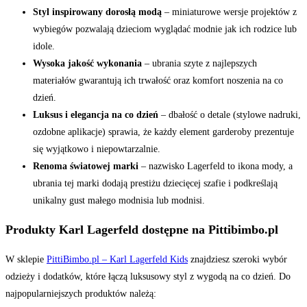
Styl inspirowany dorosłą modą
– miniaturowe wersje projektów z
wybiegów pozwalają dzieciom wyglądać modnie jak ich rodzice lub
idole.
Wysoka jakość wykonania
– ubrania szyte z najlepszych
materiałów gwarantują ich trwałość oraz komfort noszenia na co
dzień.
Luksus i elegancja na co dzień
– dbałość o detale (stylowe nadruki,
ozdobne aplikacje) sprawia, że każdy element garderoby prezentuje
się wyjątkowo i niepowtarzalnie.
Renoma światowej marki
– nazwisko Lagerfeld to ikona mody, a
ubrania tej marki dodają prestiżu dziecięcej szafie i podkreślają
unikalny gust małego modnisia lub modnisi.
Produkty Karl Lagerfeld dostępne na Pittibimbo.pl
W sklepie
PittiBimbo.pl – Karl Lagerfeld Kids
znajdziesz szeroki wybór
odzieży i dodatków, które łączą luksusowy styl z wygodą na co dzień. Do
najpopularniejszych produktów należą: