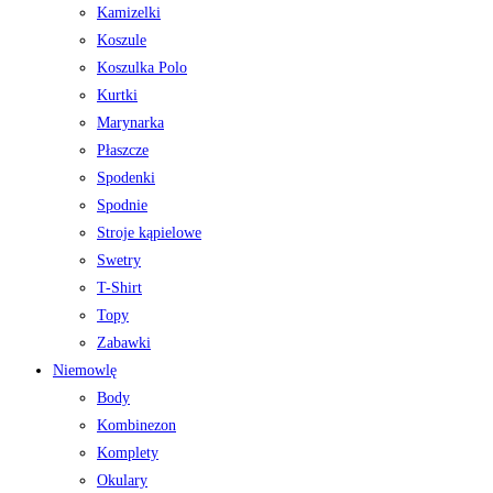
Kamizelki
Koszule
Koszulka Polo
Kurtki
Marynarka
Płaszcze
Spodenki
Spodnie
Stroje kąpielowe
Swetry
T-Shirt
Topy
Zabawki
Niemowlę
Body
Kombinezon
Komplety
Okulary