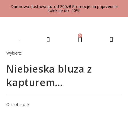
Darmowa dostawa już od 200zł! Promocje na poprzednie
kolekcje do -50%!
0
UBRANIA DLA DOROSŁYCH
Wybierz:
Niebieska bluza z
kapturem…
Out of stock