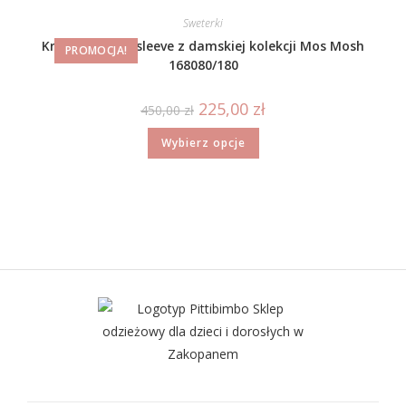
Sweterki
Kremowy long sleeve z damskiej kolekcji Mos Mosh
PROMOCJA!
168080/180
225,00
zł
450,00
zł
Wybierz opcje