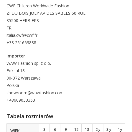
CWF Children Worldwide Fashion
ZI DU BOIS JOLY AV DES SABLES 60 RUE
85500 HERBIERS
FR
italia.cwf@cwf.fr
+33 251663838
Importer
WAW Fashion sp. z o.o.
Foksal 18
00-372 Warszawa
Polska
showroom@wawfashion.com
+48609033353
Tabela rozmiarów
3
6
9
12
18
2 y
3 y
4 y
WIEK