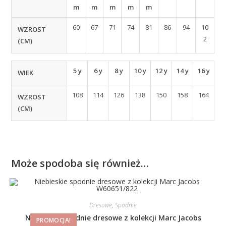
m
m
m
m
m
60
67
71
74
81
86
94
10
WZROST
2
(CM)
5 y
6 y
8 y
10 y
12 y
14 y
16 y
WIEK
108
114
126
138
150
158
164
WZROST
(CM)
Może spodoba się również…
Dresowe
,
Spodnie
Niebieskie spodnie dresowe z kolekcji Marc Jacobs
PROMOCJA!