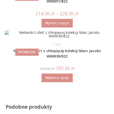
W60651/822
214,50
zł
–
229,50
zł
Wybierz opcje
T-shirt
Niebieski t-shirt z chłopięcej kolekcji Marc Jacobs
PROMOCJA!
W60636/822
107,50
zł
215,00
zł
Wybierz opcje
Podobne produkty