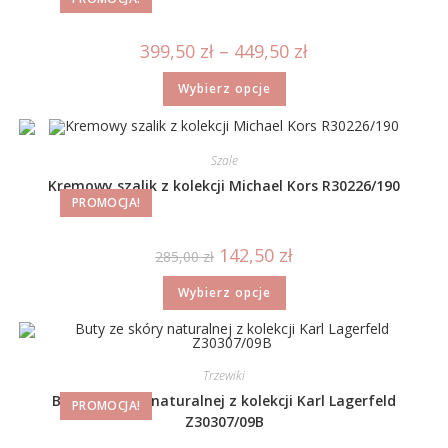
399,50
zł
–
449,50
zł
Wybierz opcje
Szale
Kremowy szalik z kolekcji Michael Kors R30226/190
PROMOCJA!
142,50
zł
285,00
zł
Wybierz opcje
Trzewiki
Buty ze skóry naturalnej z kolekcji Karl Lagerfeld
PROMOCJA!
Z30307/09B