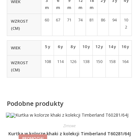
3
6
9
12
18
2 y
3 y
4 y
WIEK
m
m
m
m
m
60
67
71
74
81
86
94
10
WZROST
2
(CM)
5 y
6 y
8 y
10 y
12 y
14 y
16 y
WIEK
108
114
126
138
150
158
164
WZROST
(CM)
Podobne produkty
Zimowe
Kurtka w kolorze khaki z kolekcji Timberland T60281/64J
PROMOCJA!