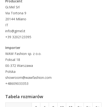
Producent
Gi.Mel Srl
Via Tortona 9
20144 Milano
IT
info@gimel.it
+39 3202123395
Importer
WAW Fashion sp. z o.o.
Foksal 18
00-372 Warszawa
Polska
showroom@wawfashion.com
+48609033353
Tabela rozmiarów