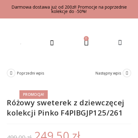
Darmowa dostawa już od 200zł! Promocje na poprzednie
kolekcje do -50%!
0
UBRANIA DLA DOROSŁYCH
Poprzedni wpis
Następny wpis
PROMOCJA!
Różowy sweterek z dziewczęcej
kolekcji Pinko F4PIBGJP125/261
249,50
zł
499,00
zł