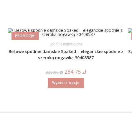
PROMOCJA!
Spodnie materiałowe
Beżowe spodnie damskie Soaked – eleganckie spodnie z
S
szeroką nogawką 30408587
284,75
zł
335,00
zł
Wybierz opcje