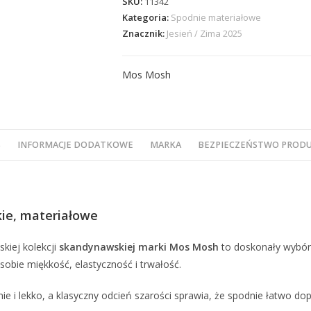
SKU:
11342
Kategoria:
Spodnie materiałowe
Znacznik:
Jesień / Zima 2025
Mos Mosh
S
INFORMACJE DODATKOWE
MARKA
BEZPIECZEŃSTWO PROD
ie, materiałowe
kiej kolekcji
skandynawskiej marki Mos Mosh
to doskonały wybór 
 sobie miękkość, elastyczność i trwałość.
e i lekko, a klasyczny odcień szarości sprawia, że spodnie łatwo do