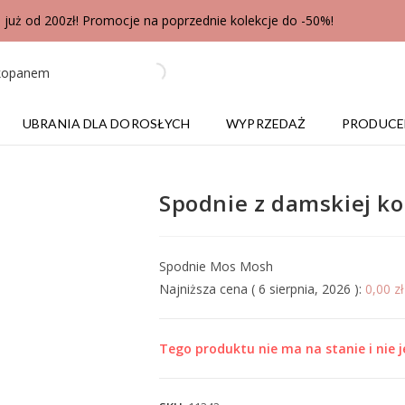
uż od 200zł! Promocje na poprzednie kolekcje do -50%!
UBRANIA DLA DOROSŁYCH
WYPRZEDAŻ
PRODUCE
Spodnie z damskiej k
Spodnie Mos Mosh
Najniższa cena (
6 sierpnia, 2026
):
0,00
zł
Tego produktu nie ma na stanie i nie j