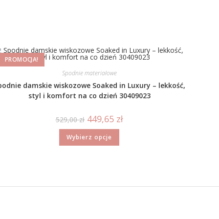
PROMOCJA!
Spodnie materiałowe
podnie damskie wiskozowe Soaked in Luxury – lekkość,
styl i komfort na co dzień 30409023
449,65
zł
529,00
zł
Wybierz opcje