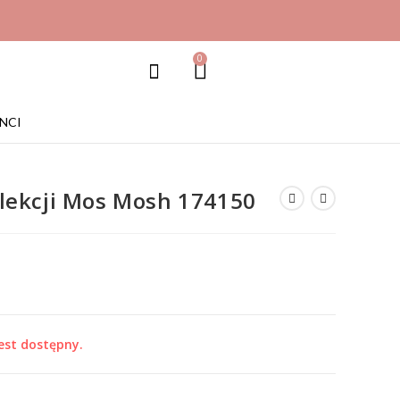
0
NCI
olekcji Mos Mosh 174150
est dostępny.