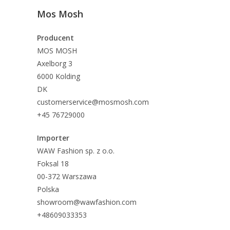
Mos Mosh
Producent
MOS MOSH
Axelborg 3
6000 Kolding
DK
customerservice@mosmosh.com
+45 76729000
Importer
WAW Fashion sp. z o.o.
Foksal 18
00-372 Warszawa
Polska
showroom@wawfashion.com
+48609033353