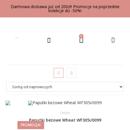
Darmowa dostawa już od 200zł! Promocje na poprzednie
kolekcje do -50%!
0
UBRANIA DLA DOROSŁYCH
Unisex
Paputki beżowe Wheat WF305i/0099
PROMOCJA!