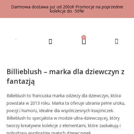
Darmowa dostawa już od 200zł! Promocje na poprzednie
kolekcje do -50%!
0
UBRANIA DLA DOROSŁYCH
Billieblush – marka dla dziewczyn z
fantazją
Billieblush to francuska marka odzieży dla dziewczyn, która
powstała w 2013 roku. Marka ta oferuje ubrania pełne uroku,
poezji i humoru, idealne dla współczesnych księżniczek.
Billieblush to specjalista w modzie ultra-dziewczęcej, który
tworzy kreatywne kolekcje z elementami, które zaskakują i
pobudzają wyobraźnię małych dziewczynek.