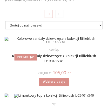
Sandały
Kolorowe sandały dziewczęce z kolekcji Billieblush
PROMOCJA!
U19343/Z41
105,00
zł
210,00
zł
Wybierz opcje
Top