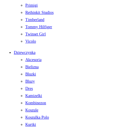
Primigi
Rethinkit Studios
Timberland
Tommy Hilfiger
Twinset Girl
Vicolo
Dziewczynka
Akcesoria
Bielizna
Bluzki
Bluzy
Dres
Kamizelki
Kombinezon
Koszule
Koszulka Polo
Kurtki