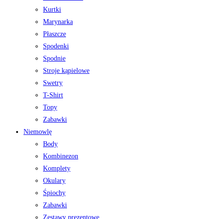
Kurtki
Marynarka
Płaszcze
Spodenki
Spodnie
Stroje kąpielowe
Swetry
T-Shirt
Topy
Zabawki
Niemowlę
Body
Kombinezon
Komplety
Okulary
Śpiochy
Zabawki
Zestawy prezentowe