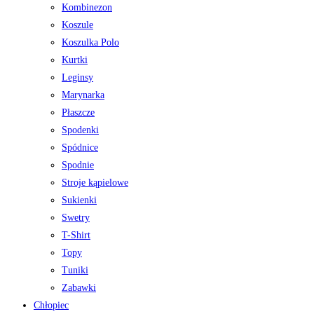
Kombinezon
Koszule
Koszulka Polo
Kurtki
Leginsy
Marynarka
Płaszcze
Spodenki
Spódnice
Spodnie
Stroje kąpielowe
Sukienki
Swetry
T-Shirt
Topy
Tuniki
Zabawki
Chłopiec