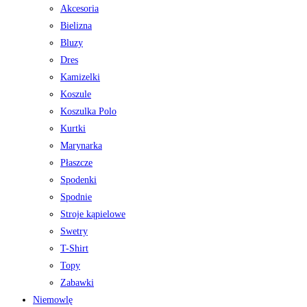
Akcesoria
Bielizna
Bluzy
Dres
Kamizelki
Koszule
Koszulka Polo
Kurtki
Marynarka
Płaszcze
Spodenki
Spodnie
Stroje kąpielowe
Swetry
T-Shirt
Topy
Zabawki
Niemowlę