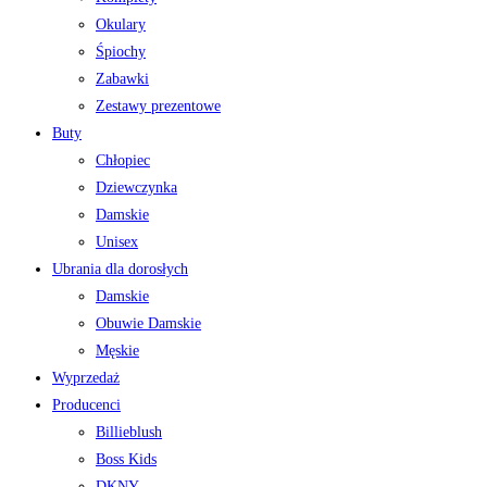
Okulary
Śpiochy
Zabawki
Zestawy prezentowe
Buty
Chłopiec
Dziewczynka
Damskie
Unisex
Ubrania dla dorosłych
Damskie
Obuwie Damskie
Męskie
Wyprzedaż
Producenci
Billieblush
Boss Kids
DKNY