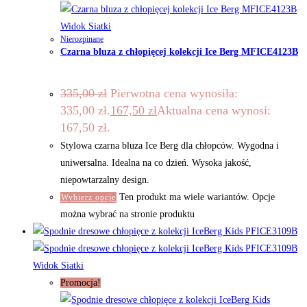
Widok Siatki
Nierozpinane
Czarna bluza z chłopięcej kolekcji Ice Berg MFICE4123B
335,00
zł
Pierwotna cena wynosiła:
335,00 zł.
167,50
zł
Aktualna cena wynosi:
167,50 zł.
Stylowa czarna bluza Ice Berg dla chłopców. Wygodna i
uniwersalna. Idealna na co dzień. Wysoka jakość,
niepowtarzalny design.
Ten produkt ma wiele wariantów. Opcje
Wybierz opcje
można wybrać na stronie produktu
Widok Siatki
Promocja!