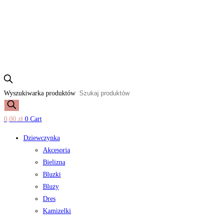
Wyszukiwarka produktów
0,00
zł
0
Cart
Dziewczynka
Akcesoria
Bielizna
Bluzki
Bluzy
Dres
Kamizelki