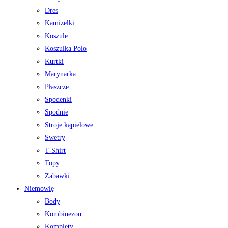
Dres
Kamizelki
Koszule
Koszulka Polo
Kurtki
Marynarka
Płaszcze
Spodenki
Spodnie
Stroje kąpielowe
Swetry
T-Shirt
Topy
Zabawki
Niemowlę
Body
Kombinezon
Komplety