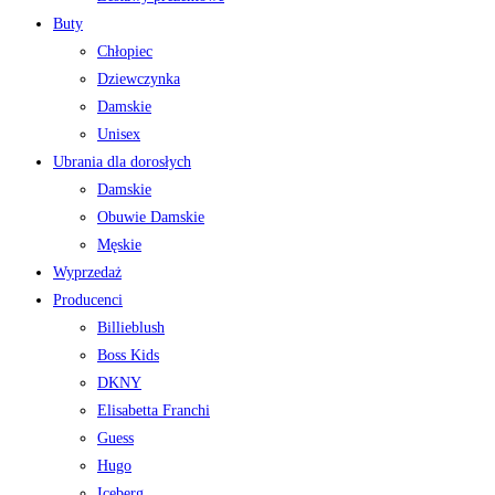
Buty
Chłopiec
Dziewczynka
Damskie
Unisex
Ubrania dla dorosłych
Damskie
Obuwie Damskie
Męskie
Wyprzedaż
Producenci
Billieblush
Boss Kids
DKNY
Elisabetta Franchi
Guess
Hugo
Iceberg