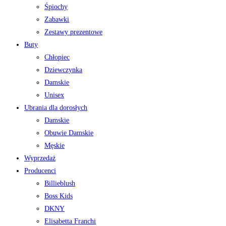
Śpiochy
Zabawki
Zestawy prezentowe
Buty
Chłopiec
Dziewczynka
Damskie
Unisex
Ubrania dla dorosłych
Damskie
Obuwie Damskie
Męskie
Wyprzedaż
Producenci
Billieblush
Boss Kids
DKNY
Elisabetta Franchi