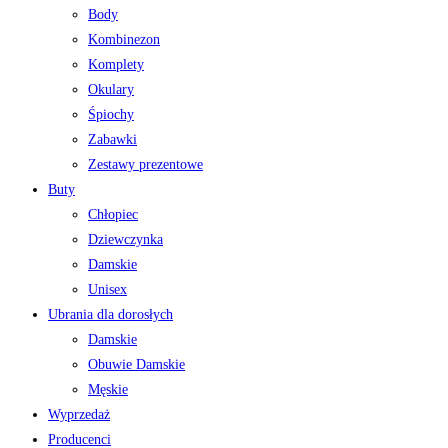
Body
Kombinezon
Komplety
Okulary
Śpiochy
Zabawki
Zestawy prezentowe
Buty
Chłopiec
Dziewczynka
Damskie
Unisex
Ubrania dla dorosłych
Damskie
Obuwie Damskie
Męskie
Wyprzedaż
Producenci