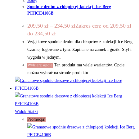
Jeansy
Spodnie denim z chłopięcej kolekcji Ice Berg
PITICE4106B
209,50
zł
–
234,50
zł
Zakres cen: od 209,50 zł
do 234,50 zł
Wyjątkowe spodnie denim dla chłopców z kolekcji Ice Berg.
Czarne, logowane z tyłu. Zapinane na zamek i guzik. Styl i
wygoda w jednym.
Ten produkt ma wiele wariantów. Opcje
Wybierz opcje
można wybrać na stronie produktu
Widok Siatki
Promocja!