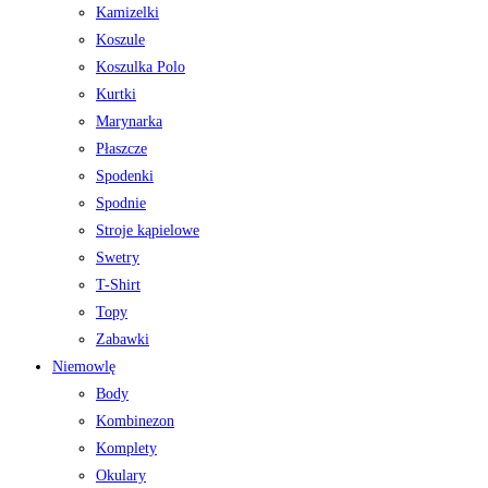
Kamizelki
Koszule
Koszulka Polo
Kurtki
Marynarka
Płaszcze
Spodenki
Spodnie
Stroje kąpielowe
Swetry
T-Shirt
Topy
Zabawki
Niemowlę
Body
Kombinezon
Komplety
Okulary