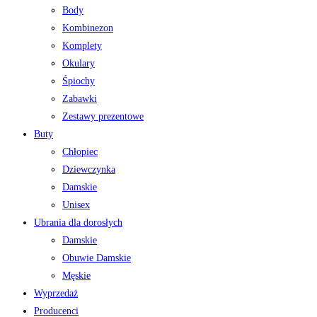
Body
Kombinezon
Komplety
Okulary
Śpiochy
Zabawki
Zestawy prezentowe
Buty
Chłopiec
Dziewczynka
Damskie
Unisex
Ubrania dla dorosłych
Damskie
Obuwie Damskie
Męskie
Wyprzedaż
Producenci