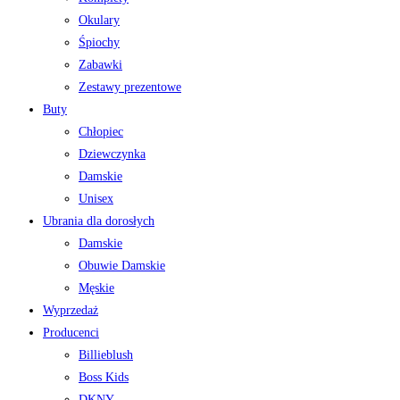
Okulary
Śpiochy
Zabawki
Zestawy prezentowe
Buty
Chłopiec
Dziewczynka
Damskie
Unisex
Ubrania dla dorosłych
Damskie
Obuwie Damskie
Męskie
Wyprzedaż
Producenci
Billieblush
Boss Kids
DKNY