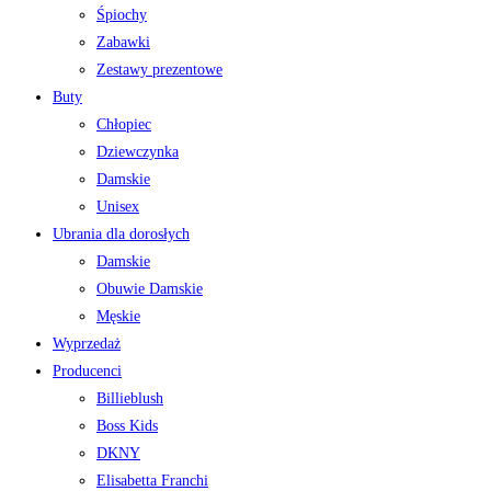
Śpiochy
Zabawki
Zestawy prezentowe
Buty
Chłopiec
Dziewczynka
Damskie
Unisex
Ubrania dla dorosłych
Damskie
Obuwie Damskie
Męskie
Wyprzedaż
Producenci
Billieblush
Boss Kids
DKNY
Elisabetta Franchi