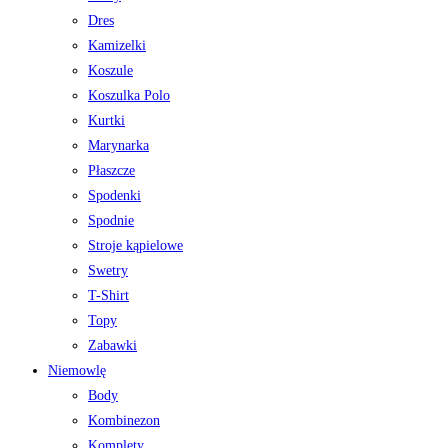
Dres
Kamizelki
Koszule
Koszulka Polo
Kurtki
Marynarka
Płaszcze
Spodenki
Spodnie
Stroje kąpielowe
Swetry
T-Shirt
Topy
Zabawki
Niemowlę
Body
Kombinezon
Komplety