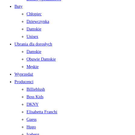
Buty
Chłopiec
Dziewczynka
Damskie
Unisex
Ubrania dla dorosłych
Damskie
Obuwie Damskie
Męskie
Wyprzedaż
Producenci
Billieblush
Boss Kids
DKNY
Elisabetta Franchi
Guess
Hugo
Iceberg