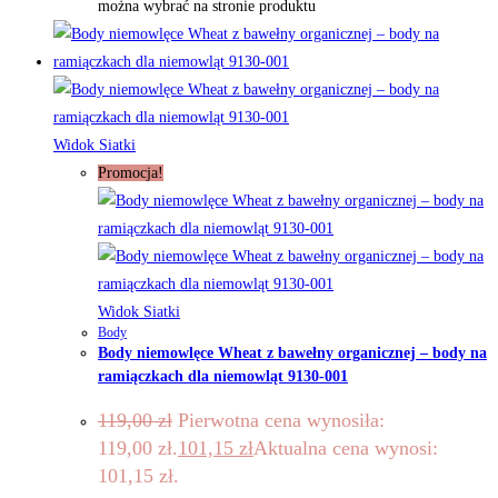
można wybrać na stronie produktu
Widok Siatki
Promocja!
Widok Siatki
Body
Body niemowlęce Wheat z bawełny organicznej – body na
ramiączkach dla niemowląt 9130-001
119,00
zł
Pierwotna cena wynosiła:
119,00 zł.
101,15
zł
Aktualna cena wynosi:
101,15 zł.