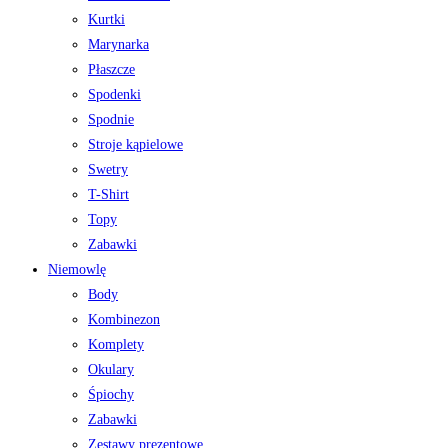
Kurtki
Marynarka
Płaszcze
Spodenki
Spodnie
Stroje kąpielowe
Swetry
T-Shirt
Topy
Zabawki
Niemowlę
Body
Kombinezon
Komplety
Okulary
Śpiochy
Zabawki
Zestawy prezentowe