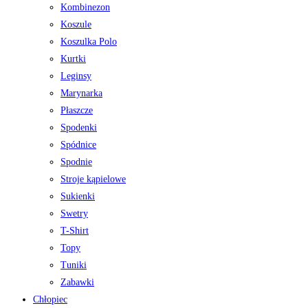
Kombinezon
Koszule
Koszulka Polo
Kurtki
Leginsy
Marynarka
Płaszcze
Spodenki
Spódnice
Spodnie
Stroje kąpielowe
Sukienki
Swetry
T-Shirt
Topy
Tuniki
Zabawki
Chłopiec