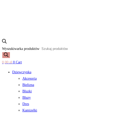
Wyszukiwarka produktów
0,00
zł
0
Cart
Dziewczynka
Akcesoria
Bielizna
Bluzki
Bluzy
Dres
Kamizelki