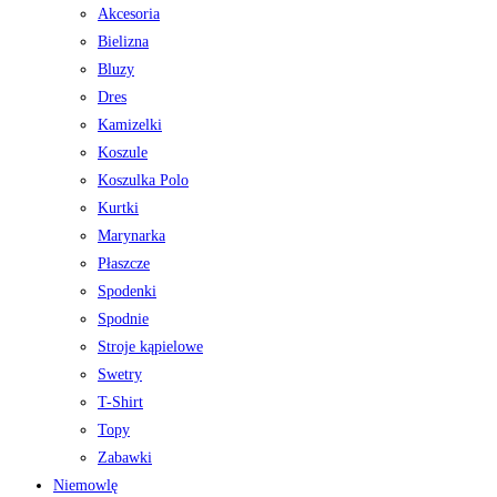
Akcesoria
Bielizna
Bluzy
Dres
Kamizelki
Koszule
Koszulka Polo
Kurtki
Marynarka
Płaszcze
Spodenki
Spodnie
Stroje kąpielowe
Swetry
T-Shirt
Topy
Zabawki
Niemowlę