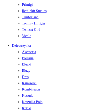
Primigi
Rethinkit Studios
Timberland
Tommy Hilfiger
Twinset Girl
Vicolo
Dziewczynka
Akcesoria
Bielizna
Bluzki
Bluzy
Dres
Kamizelki
Kombinezon
Koszule
Koszulka Polo
Kurtki