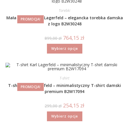
Torebki
Mała torebka Karl Lagerfeld – elegancka torebka damska
PROMOCJA!
z logo B2W30248
764,15
zł
899,00
zł
Wybierz opcje
T-shirt
T-shirt Karl Lagerfeld – minimalistyczny T-shirt damski
PROMOCJA!
premium B2W17094
254,15
zł
299,00
zł
Wybierz opcje