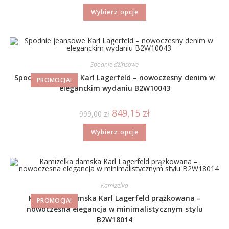
Wybierz opcje
Spodnie dżinsowe
Spodnie jeansowe Karl Lagerfeld – nowoczesny denim w
PROMOCJA!
eleganckim wydaniu B2W10043
849,15
zł
999,00
zł
Wybierz opcje
Kamizelka
Kamizelka damska Karl Lagerfeld prążkowana –
PROMOCJA!
nowoczesna elegancja w minimalistycznym stylu
B2W18014