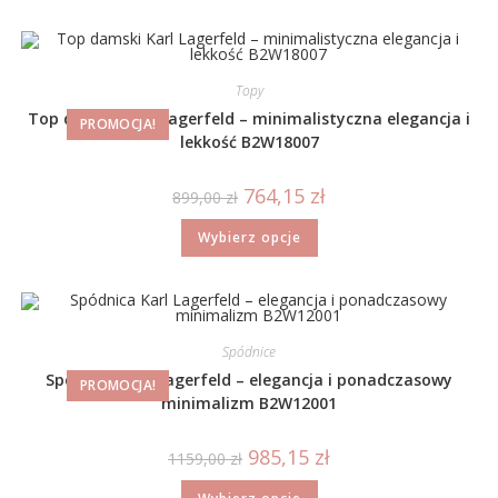
Topy
Top damski Karl Lagerfeld – minimalistyczna elegancja i
PROMOCJA!
lekkość B2W18007
764,15
zł
899,00
zł
Wybierz opcje
Spódnice
Spódnica Karl Lagerfeld – elegancja i ponadczasowy
PROMOCJA!
minimalizm B2W12001
985,15
zł
1159,00
zł