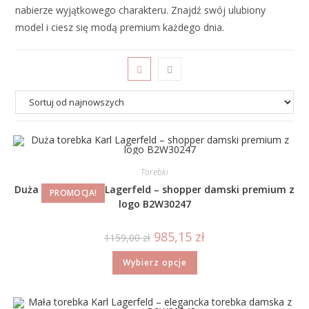
nabierze wyjątkowego charakteru. Znajdź swój ulubiony
model i ciesz się modą premium każdego dnia.
Torebki
Duża torebka Karl Lagerfeld – shopper damski premium z
PROMOCJA!
logo B2W30247
985,15
zł
1159,00
zł
Wybierz opcje