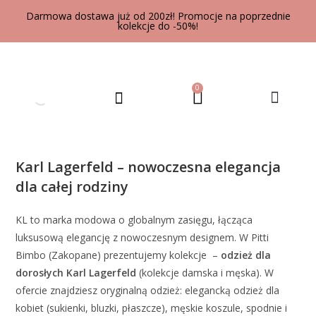
Darmowa dostawa już od 200zł! Promocje na poprzednie
kolekcje do -50%!
0
UBRANIA DLA DOROSŁYCH
Karl Lagerfeld – nowoczesna elegancja
dla całej rodziny
KL to marka modowa o globalnym zasięgu, łącząca
luksusową elegancję z nowoczesnym designem. W Pitti
Bimbo (Zakopane) prezentujemy kolekcje –
odzież dla
dorosłych Karl Lagerfeld
(kolekcje damska i męska). W
ofercie znajdziesz oryginalną odzież: elegancką odzież dla
kobiet (sukienki, bluzki, płaszcze), męskie koszule, spodnie i