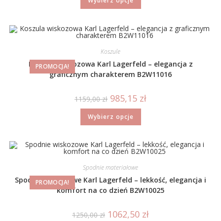
Wybierz opcje
Koszule
Koszula wiskozowa Karl Lagerfeld – elegancja z
PROMOCJA!
graficznym charakterem B2W11016
985,15
zł
1159,00
zł
Wybierz opcje
Spodnie materiałowe
Spodnie wiskozowe Karl Lagerfeld – lekkość, elegancja i
PROMOCJA!
komfort na co dzień B2W10025
1062,50
zł
1250,00
zł