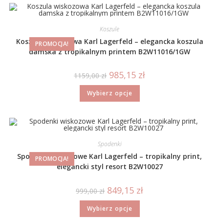
Koszule
Koszula wiskozowa Karl Lagerfeld – elegancka koszula
PROMOCJA!
damska z tropikalnym printem B2W11016/1GW
985,15
zł
1159,00
zł
Wybierz opcje
Spodenki
Spodenki wiskozowe Karl Lagerfeld – tropikalny print,
PROMOCJA!
elegancki styl resort B2W10027
849,15
zł
999,00
zł
Wybierz opcje