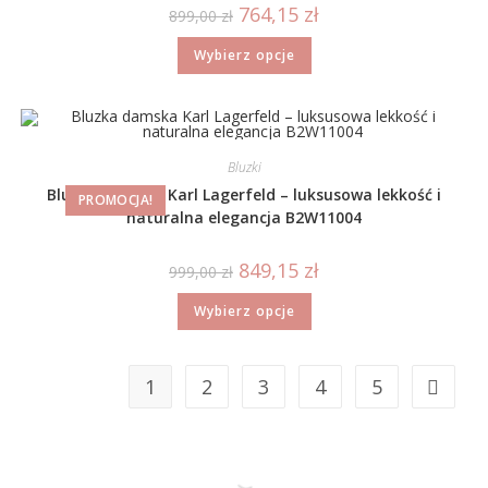
764,15
zł
899,00
zł
Wybierz opcje
Bluzki
Bluzka damska Karl Lagerfeld – luksusowa lekkość i
PROMOCJA!
naturalna elegancja B2W11004
849,15
zł
999,00
zł
Wybierz opcje
1
2
3
4
5