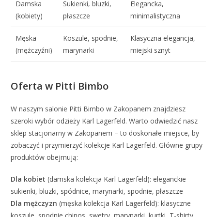
Damska
Sukienki, bluzki,
Elegancka,
(kobiety)
płaszcze
minimalistyczna
Męska
Koszule, spodnie,
Klasyczna elegancja,
(mężczyźni)
marynarki
miejski sznyt
Oferta w Pitti Bimbo
W naszym salonie Pitti Bimbo w Zakopanem znajdziesz
szeroki wybór odzieży Karl Lagerfeld. Warto odwiedzić nasz
sklep stacjonarny w Zakopanem – to doskonałe miejsce, by
zobaczyć i przymierzyć kolekcje Karl Lagerfeld. Główne grupy
produktów obejmują:
Dla kobiet
(damska kolekcja Karl Lagerfeld): eleganckie
sukienki, bluzki, spódnice, marynarki, spodnie, płaszcze
Dla mężczyzn
(męska kolekcja Karl Lagerfeld): klasyczne
koszule, spodnie chinos, swetry, marynarki, kurtki, T-shirty