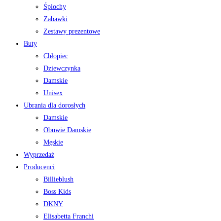
Śpiochy
Zabawki
Zestawy prezentowe
Buty
Chłopiec
Dziewczynka
Damskie
Unisex
Ubrania dla dorosłych
Damskie
Obuwie Damskie
Męskie
Wyprzedaż
Producenci
Billieblush
Boss Kids
DKNY
Elisabetta Franchi