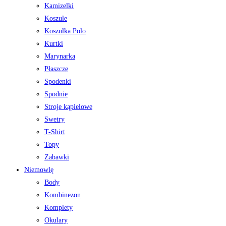
Kamizelki
Koszule
Koszulka Polo
Kurtki
Marynarka
Płaszcze
Spodenki
Spodnie
Stroje kąpielowe
Swetry
T-Shirt
Topy
Zabawki
Niemowlę
Body
Kombinezon
Komplety
Okulary