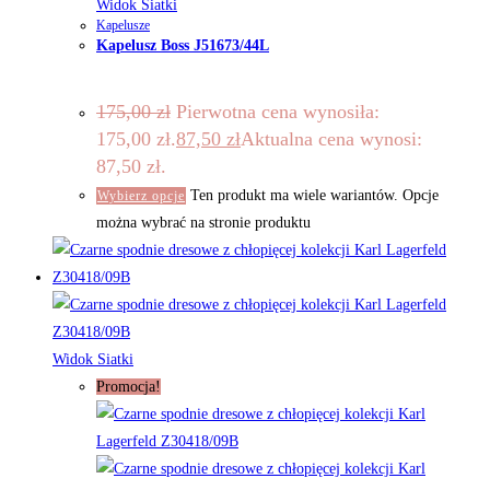
Widok Siatki
Kapelusze
Kapelusz Boss J51673/44L
175,00
zł
Pierwotna cena wynosiła:
175,00 zł.
87,50
zł
Aktualna cena wynosi:
87,50 zł.
Ten produkt ma wiele wariantów. Opcje
Wybierz opcje
można wybrać na stronie produktu
Widok Siatki
Promocja!