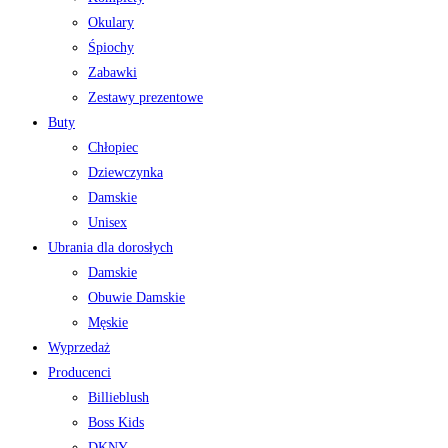
Okulary
Śpiochy
Zabawki
Zestawy prezentowe
Buty
Chłopiec
Dziewczynka
Damskie
Unisex
Ubrania dla dorosłych
Damskie
Obuwie Damskie
Męskie
Wyprzedaż
Producenci
Billieblush
Boss Kids
DKNY