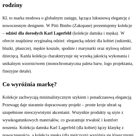
rodziny
KL to marka modowa o globalnym zasięgu, łącząca luksusową elegancję z
nowoczesnym designem. W Pitti Bimbo (Zakopane) prezentujemy kolekcje
–
odzież dla dorosłych Karl Lagerfeld
(kolekcje damska i męska). W
ofercie znajdziesz oryginalną odzież: elegancką odzież dla kobiet (sukienki,
bluzki, płaszcze), męskie koszule, spodnie i marynarki oraz stylową odzież
dziecięcą. Każda kolekcja charakteryzuje się wysoką jakością wykonania i
unikalnym wzornictwem (monochromatyczna paleta barw, logo projektanta,
finezyjne detale).
Co wyróżnia markę?
Kolekcje zachwycają minimalistycznym szykiem i ponadczasową elegancją.
Przewagę daje starannie dopracowany projekt – proste kroje ubrań są
uzupełnione nieoczywistymi akcentami. Wszystkie produkty są szyte z
wysokogatunkowych materiałów, co gwarantuje trwałość i komfort
noszenia. Kolekcja damska Karl Lagerfeld (dla kobiet) łączy klasykę z
nowoczesnością, a kolekcja męska (dla mężczyzn) wyróżnia się klasycznymi