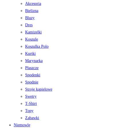
Akcesoria
Bielizna
Bluzy
Dres
Kamizelki
Koszule
Koszulka Polo
Kurtki
Marynarka
Płaszcze
Spodenki
Spodnie
Stroje kąpielowe
Swetry
T-Shirt
Topy
Zabawki
Niemowlę