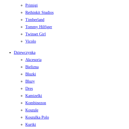
Primigi
Rethinkit Studios
Timberland
Tommy Hilfiger
Twinset Girl
Vicolo
Dziewczynka
Akcesoria
Bielizna
Bluzki
Bluzy
Dres
Kamizelki
Kombinezon
Koszule
Koszulka Polo
Kurtki