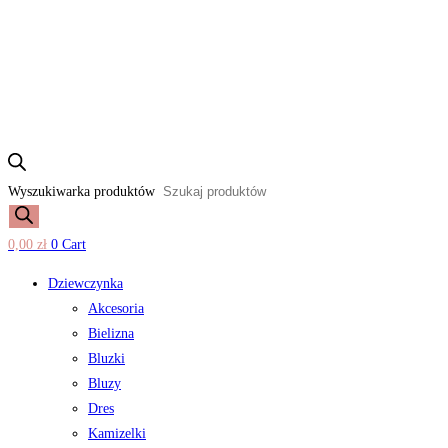
Wyszukiwarka produktów
0,00
zł
0
Cart
Dziewczynka
Akcesoria
Bielizna
Bluzki
Bluzy
Dres
Kamizelki