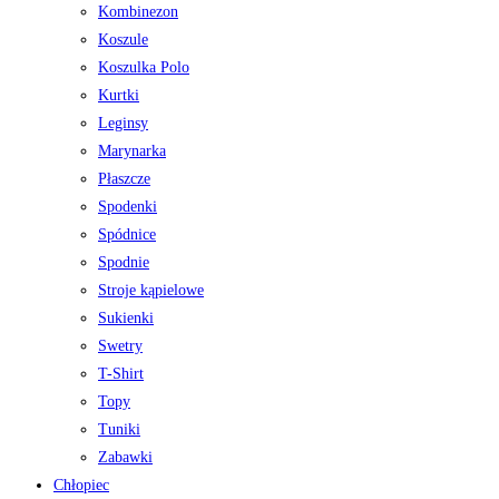
Kombinezon
Koszule
Koszulka Polo
Kurtki
Leginsy
Marynarka
Płaszcze
Spodenki
Spódnice
Spodnie
Stroje kąpielowe
Sukienki
Swetry
T-Shirt
Topy
Tuniki
Zabawki
Chłopiec