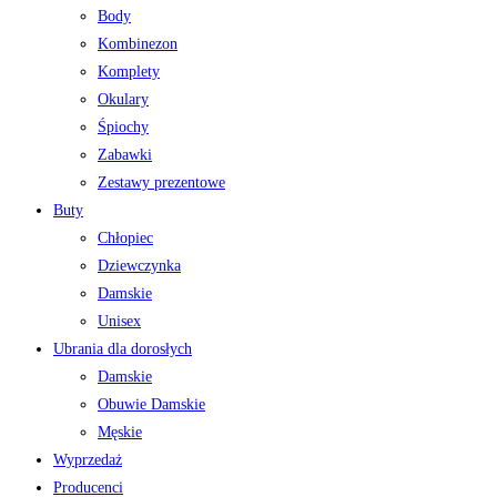
Body
Kombinezon
Komplety
Okulary
Śpiochy
Zabawki
Zestawy prezentowe
Buty
Chłopiec
Dziewczynka
Damskie
Unisex
Ubrania dla dorosłych
Damskie
Obuwie Damskie
Męskie
Wyprzedaż
Producenci