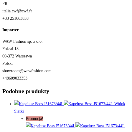
FR
italia.cwf@cwf.fr
+33 251663838
Importer
WAW Fashion sp. z o.o.
Foksal 18
00-372 Warszawa
Polska
showroom@wawfashion.com
+48609033353
Podobne produkty
Widok
Siatki
Promocja!