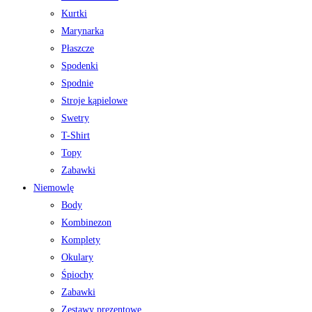
Kurtki
Marynarka
Płaszcze
Spodenki
Spodnie
Stroje kąpielowe
Swetry
T-Shirt
Topy
Zabawki
Niemowlę
Body
Kombinezon
Komplety
Okulary
Śpiochy
Zabawki
Zestawy prezentowe