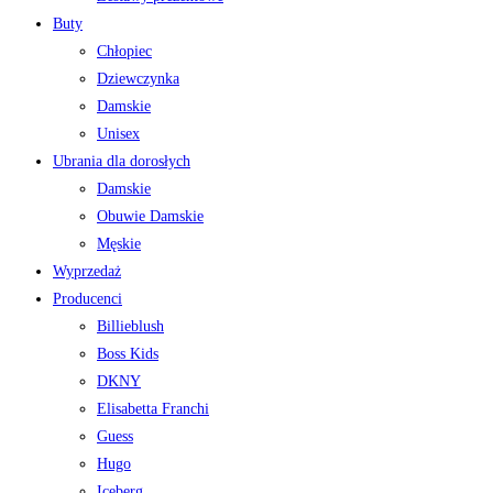
Buty
Chłopiec
Dziewczynka
Damskie
Unisex
Ubrania dla dorosłych
Damskie
Obuwie Damskie
Męskie
Wyprzedaż
Producenci
Billieblush
Boss Kids
DKNY
Elisabetta Franchi
Guess
Hugo
Iceberg