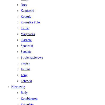
Dres
Kamizelki
Koszule
Koszulka Polo
Kurtki
Marynarka
Płaszcze
Spodenki
Spodnie
Stroje kąpielowe
Swetry
T-Shirt
Topy
Zabawki
Niemowlę
Body
Kombinezon
Komplety