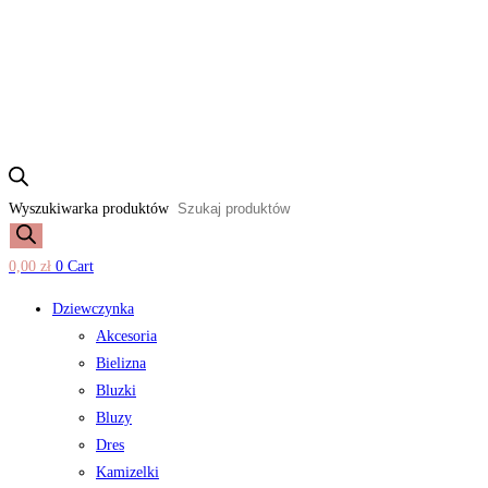
Wyszukiwarka produktów
0,00
zł
0
Cart
Dziewczynka
Akcesoria
Bielizna
Bluzki
Bluzy
Dres
Kamizelki