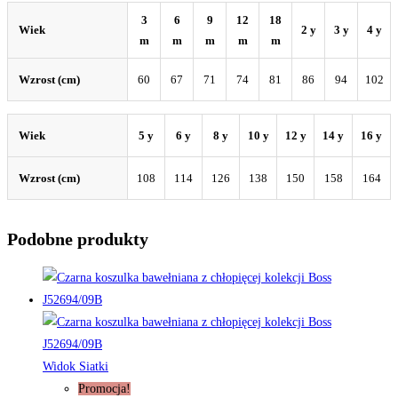
3
6
9
12
18
Wiek
2 y
3 y
4 y
m
m
m
m
m
Wzrost (cm)
60
67
71
74
81
86
94
102
Wiek
5 y
6 y
8 y
10 y
12 y
14 y
16 y
Wzrost (cm)
108
114
126
138
150
158
164
Podobne produkty
Widok Siatki
Promocja!