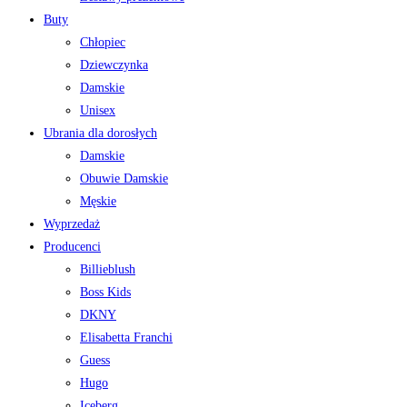
Buty
Chłopiec
Dziewczynka
Damskie
Unisex
Ubrania dla dorosłych
Damskie
Obuwie Damskie
Męskie
Wyprzedaż
Producenci
Billieblush
Boss Kids
DKNY
Elisabetta Franchi
Guess
Hugo
Iceberg