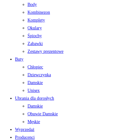
Body
Kombinezon
Komplety
Okulary
Śpiochy
Zabawki
Zestawy prezentowe
Buty
Chłopiec
Dziewczynka
Damskie
Unisex
Ubrania dla dorosłych
Damskie
Obuwie Damskie
Męskie
Wyprzedaż
Producenci