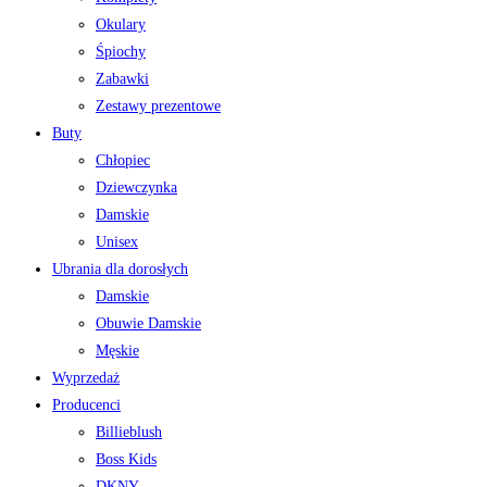
Okulary
Śpiochy
Zabawki
Zestawy prezentowe
Buty
Chłopiec
Dziewczynka
Damskie
Unisex
Ubrania dla dorosłych
Damskie
Obuwie Damskie
Męskie
Wyprzedaż
Producenci
Billieblush
Boss Kids
DKNY