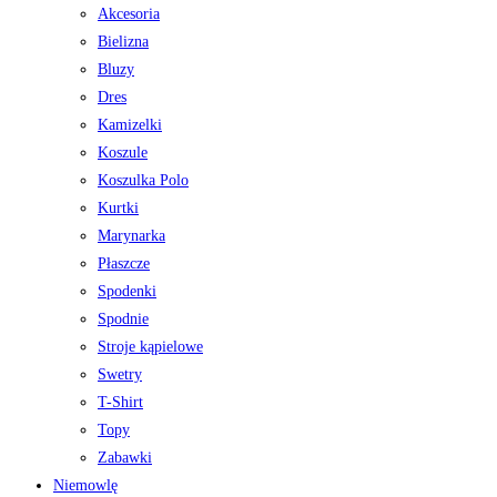
Akcesoria
Bielizna
Bluzy
Dres
Kamizelki
Koszule
Koszulka Polo
Kurtki
Marynarka
Płaszcze
Spodenki
Spodnie
Stroje kąpielowe
Swetry
T-Shirt
Topy
Zabawki
Niemowlę