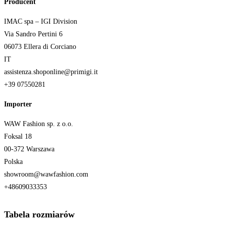
Producent
IMAC spa – IGI Division
Via Sandro Pertini 6
06073 Ellera di Corciano
IT
assistenza.shoponline@primigi.it
+39 07550281
Importer
WAW Fashion sp. z o.o.
Foksal 18
00-372 Warszawa
Polska
showroom@wawfashion.com
+48609033353
Tabela rozmiarów