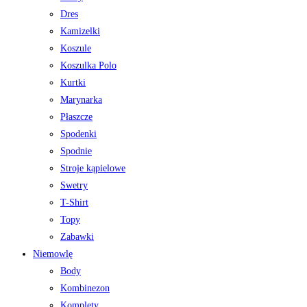
Dres
Kamizelki
Koszule
Koszulka Polo
Kurtki
Marynarka
Płaszcze
Spodenki
Spodnie
Stroje kąpielowe
Swetry
T-Shirt
Topy
Zabawki
Niemowlę
Body
Kombinezon
Komplety