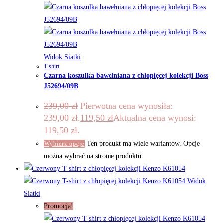
Widok Siatki
T-shirt
Czarna koszulka bawełniana z chłopięcej kolekcji Boss
J52694/09B
239,00
zł
Pierwotna cena wynosiła:
239,00 zł.
119,50
zł
Aktualna cena wynosi:
119,50 zł.
Ten produkt ma wiele wariantów. Opcje
Wybierz opcje
można wybrać na stronie produktu
Widok
Siatki
Promocja!