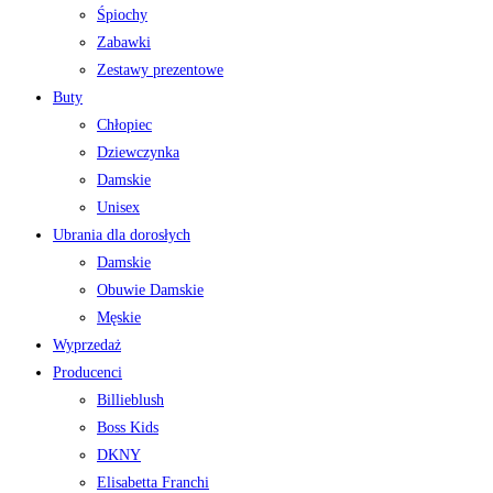
Śpiochy
Zabawki
Zestawy prezentowe
Buty
Chłopiec
Dziewczynka
Damskie
Unisex
Ubrania dla dorosłych
Damskie
Obuwie Damskie
Męskie
Wyprzedaż
Producenci
Billieblush
Boss Kids
DKNY
Elisabetta Franchi