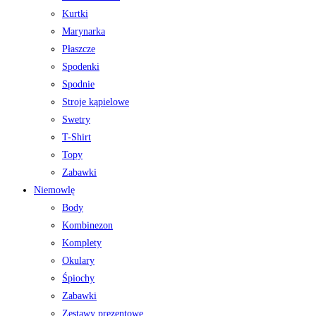
Kurtki
Marynarka
Płaszcze
Spodenki
Spodnie
Stroje kąpielowe
Swetry
T-Shirt
Topy
Zabawki
Niemowlę
Body
Kombinezon
Komplety
Okulary
Śpiochy
Zabawki
Zestawy prezentowe