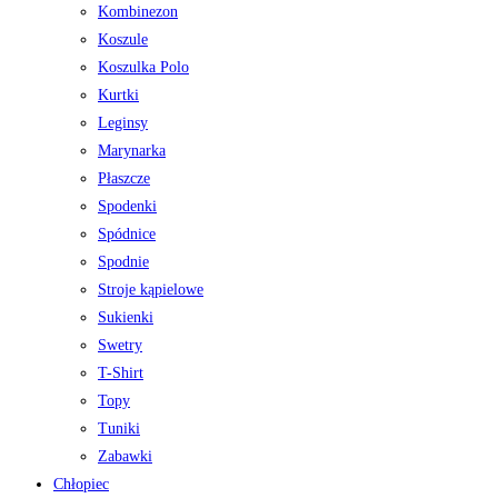
Kombinezon
Koszule
Koszulka Polo
Kurtki
Leginsy
Marynarka
Płaszcze
Spodenki
Spódnice
Spodnie
Stroje kąpielowe
Sukienki
Swetry
T-Shirt
Topy
Tuniki
Zabawki
Chłopiec