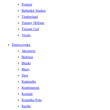
Primigi
Rethinkit Studios
Timberland
Tommy Hilfiger
Twinset Girl
Vicolo
Dziewczynka
Akcesoria
Bielizna
Bluzki
Bluzy
Dres
Kamizelki
Kombinezon
Koszule
Koszulka Polo
Kurtki