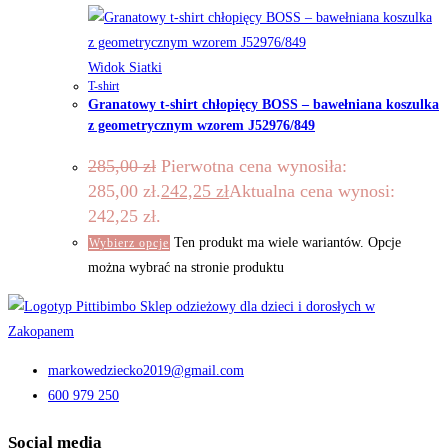
Widok Siatki
T-shirt
Granatowy t-shirt chłopięcy BOSS – bawełniana koszulka
z geometrycznym wzorem J52976/849
285,00
zł
Pierwotna cena wynosiła:
285,00 zł.
242,25
zł
Aktualna cena wynosi:
242,25 zł.
Ten produkt ma wiele wariantów. Opcje
Wybierz opcje
można wybrać na stronie produktu
markowedziecko2019@gmail.com
600 979 250
Social media