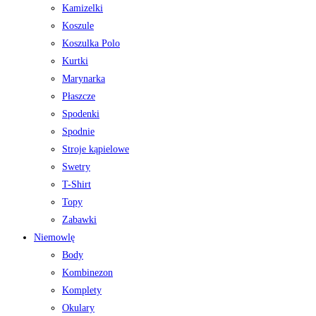
Kamizelki
Koszule
Koszulka Polo
Kurtki
Marynarka
Płaszcze
Spodenki
Spodnie
Stroje kąpielowe
Swetry
T-Shirt
Topy
Zabawki
Niemowlę
Body
Kombinezon
Komplety
Okulary