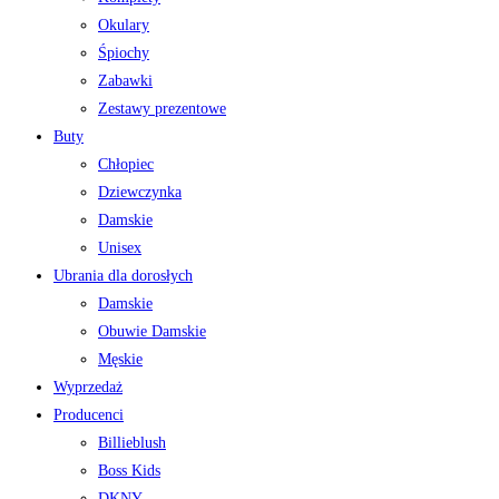
Okulary
Śpiochy
Zabawki
Zestawy prezentowe
Buty
Chłopiec
Dziewczynka
Damskie
Unisex
Ubrania dla dorosłych
Damskie
Obuwie Damskie
Męskie
Wyprzedaż
Producenci
Billieblush
Boss Kids
DKNY