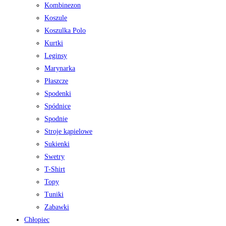
Kombinezon
Koszule
Koszulka Polo
Kurtki
Leginsy
Marynarka
Płaszcze
Spodenki
Spódnice
Spodnie
Stroje kąpielowe
Sukienki
Swetry
T-Shirt
Topy
Tuniki
Zabawki
Chłopiec