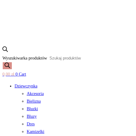
Wyszukiwarka produktów
0,00
zł
0
Cart
Dziewczynka
Akcesoria
Bielizna
Bluzki
Bluzy
Dres
Kamizelki