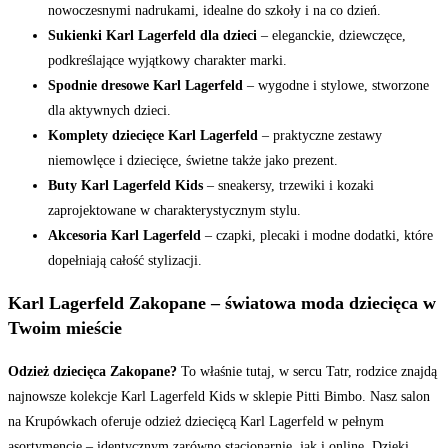
nowoczesnymi nadrukami, idealne do szkoły i na co dzień.
Sukienki Karl Lagerfeld dla dzieci
– eleganckie, dziewczęce,
podkreślające wyjątkowy charakter marki.
Spodnie dresowe Karl Lagerfeld
– wygodne i stylowe, stworzone
dla aktywnych dzieci.
Komplety dziecięce Karl Lagerfeld
– praktyczne zestawy
niemowlęce i dziecięce, świetne także jako prezent.
Buty Karl Lagerfeld Kids
– sneakersy, trzewiki i kozaki
zaprojektowane w charakterystycznym stylu.
Akcesoria Karl Lagerfeld
– czapki, plecaki i modne dodatki, które
dopełniają całość stylizacji.
Karl Lagerfeld Zakopane – światowa moda dziecięca w
Twoim mieście
Odzież dziecięca Zakopane?
To właśnie tutaj, w sercu Tatr, rodzice znajdą
najnowsze kolekcje Karl Lagerfeld Kids w sklepie Pitti Bimbo. Nasz salon
na Krupówkach oferuje odzież dziecięcą Karl Lagerfeld w pełnym
asortymencie – identycznym zarówno stacjonarnie, jak i online. Dzięki