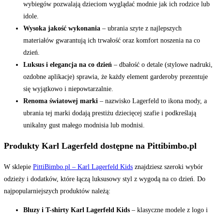
wybiegów pozwalają dzieciom wyglądać modnie jak ich rodzice lub
idole.
Wysoka jakość wykonania
– ubrania szyte z najlepszych
materiałów gwarantują ich trwałość oraz komfort noszenia na co
dzień.
Luksus i elegancja na co dzień
– dbałość o detale (stylowe nadruki,
ozdobne aplikacje) sprawia, że każdy element garderoby prezentuje
się wyjątkowo i niepowtarzalnie.
Renoma światowej marki
– nazwisko Lagerfeld to ikona mody, a
ubrania tej marki dodają prestiżu dziecięcej szafie i podkreślają
unikalny gust małego modnisia lub modnisi.
Produkty Karl Lagerfeld dostępne na Pittibimbo.pl
W sklepie
PittiBimbo.pl – Karl Lagerfeld Kids
znajdziesz szeroki wybór
odzieży i dodatków, które łączą luksusowy styl z wygodą na co dzień. Do
najpopularniejszych produktów należą:
Bluzy i T-shirty Karl Lagerfeld Kids
– klasyczne modele z logo i