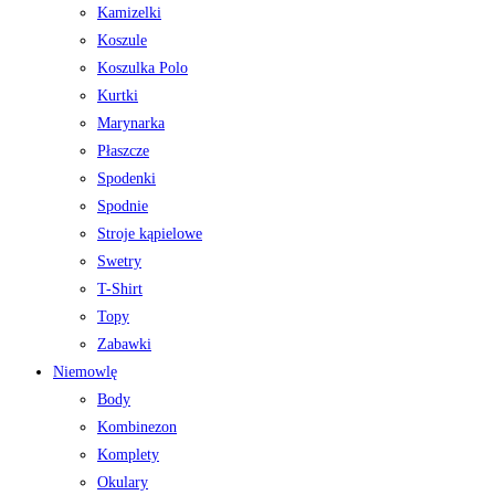
Kamizelki
Koszule
Koszulka Polo
Kurtki
Marynarka
Płaszcze
Spodenki
Spodnie
Stroje kąpielowe
Swetry
T-Shirt
Topy
Zabawki
Niemowlę
Body
Kombinezon
Komplety
Okulary