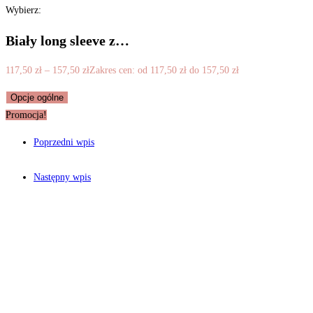
Wybierz:
Biały long sleeve z…
117,50
zł
–
157,50
zł
Zakres cen: od 117,50 zł do 157,50 zł
Opcje ogólne
Promocja!
Poprzedni wpis
Następny wpis