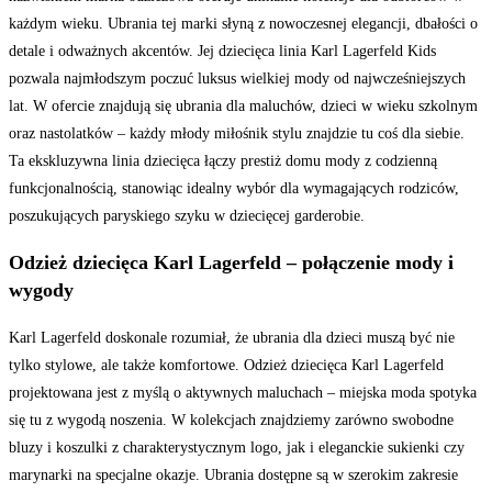
każdym wieku. Ubrania tej marki słyną z nowoczesnej elegancji, dbałości o
detale i odważnych akcentów. Jej dziecięca linia Karl Lagerfeld Kids
pozwala najmłodszym poczuć luksus wielkiej mody od najwcześniejszych
lat. W ofercie znajdują się ubrania dla maluchów, dzieci w wieku szkolnym
oraz nastolatków – każdy młody miłośnik stylu znajdzie tu coś dla siebie.
Ta ekskluzywna linia dziecięca łączy prestiż domu mody z codzienną
funkcjonalnością, stanowiąc idealny wybór dla wymagających rodziców,
poszukujących paryskiego szyku w dziecięcej garderobie.
Odzież dziecięca Karl Lagerfeld – połączenie mody i
wygody
Karl Lagerfeld doskonale rozumiał, że ubrania dla dzieci muszą być nie
tylko stylowe, ale także komfortowe. Odzież dziecięca Karl Lagerfeld
projektowana jest z myślą o aktywnych maluchach – miejska moda spotyka
się tu z wygodą noszenia. W kolekcjach znajdziemy zarówno swobodne
bluzy i koszulki z charakterystycznym logo, jak i eleganckie sukienki czy
marynarki na specjalne okazje. Ubrania dostępne są w szerokim zakresie