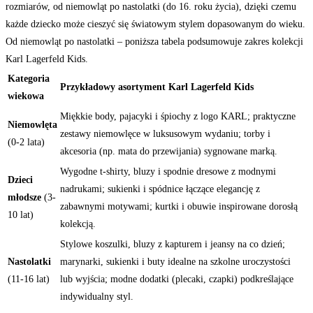
rozmiarów, od niemowląt po nastolatki (do 16. roku życia), dzięki czemu
każde dziecko może cieszyć się światowym stylem dopasowanym do wieku.
Od niemowląt po nastolatki – poniższa tabela podsumowuje zakres kolekcji
Karl Lagerfeld Kids.
Kategoria
Przykładowy asortyment Karl Lagerfeld Kids
wiekowa
Miękkie body, pajacyki i śpiochy z logo KARL; praktyczne
Niemowlęta
zestawy niemowlęce w luksusowym wydaniu; torby i
(0-2 lata)
akcesoria (np. mata do przewijania) sygnowane marką.
Wygodne t-shirty, bluzy i spodnie dresowe z modnymi
Dzieci
nadrukami; sukienki i spódnice łączące elegancję z
młodsze
(3-
zabawnymi motywami; kurtki i obuwie inspirowane dorosłą
10 lat)
kolekcją.
Stylowe koszulki, bluzy z kapturem i jeansy na co dzień;
Nastolatki
marynarki, sukienki i buty idealne na szkolne uroczystości
(11-16 lat)
lub wyjścia; modne dodatki (plecaki, czapki) podkreślające
indywidualny styl.