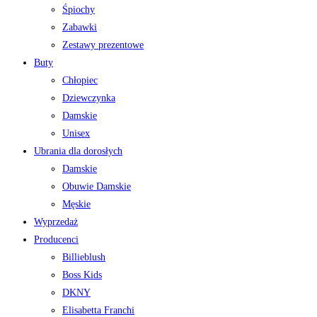
Śpiochy
Zabawki
Zestawy prezentowe
Buty
Chłopiec
Dziewczynka
Damskie
Unisex
Ubrania dla dorosłych
Damskie
Obuwie Damskie
Męskie
Wyprzedaż
Producenci
Billieblush
Boss Kids
DKNY
Elisabetta Franchi