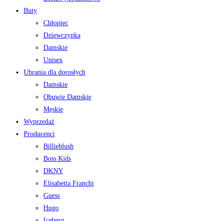
Buty
Chłopiec
Dziewczynka
Damskie
Unisex
Ubrania dla dorosłych
Damskie
Obuwie Damskie
Męskie
Wyprzedaż
Producenci
Billieblush
Boss Kids
DKNY
Elisabetta Franchi
Guess
Hugo
Iceberg