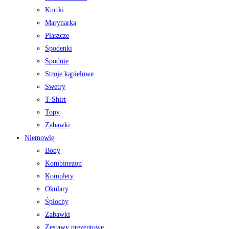
Kurtki
Marynarka
Płaszcze
Spodenki
Spodnie
Stroje kąpielowe
Swetry
T-Shirt
Topy
Zabawki
Niemowlę
Body
Kombinezon
Komplety
Okulary
Śpiochy
Zabawki
Zestawy prezentowe