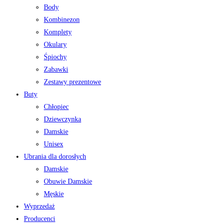
Body
Kombinezon
Komplety
Okulary
Śpiochy
Zabawki
Zestawy prezentowe
Buty
Chłopiec
Dziewczynka
Damskie
Unisex
Ubrania dla dorosłych
Damskie
Obuwie Damskie
Męskie
Wyprzedaż
Producenci