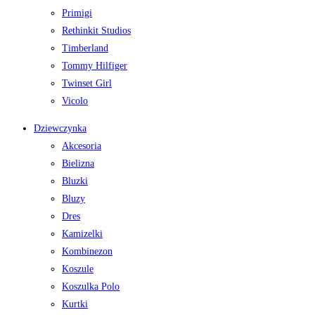
Primigi
Rethinkit Studios
Timberland
Tommy Hilfiger
Twinset Girl
Vicolo
Dziewczynka
Akcesoria
Bielizna
Bluzki
Bluzy
Dres
Kamizelki
Kombinezon
Koszule
Koszulka Polo
Kurtki