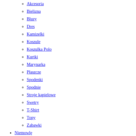
Akcesoria
Bielizna
Bluzy
Dres
Kamizelki
Koszule
Koszulka Polo
Kurtki
Marynarka
Płaszcze
Spodenki
Spodnie
Stroje kąpielowe
Swetry
T-Shirt
Topy
Zabawki
Niemowlę