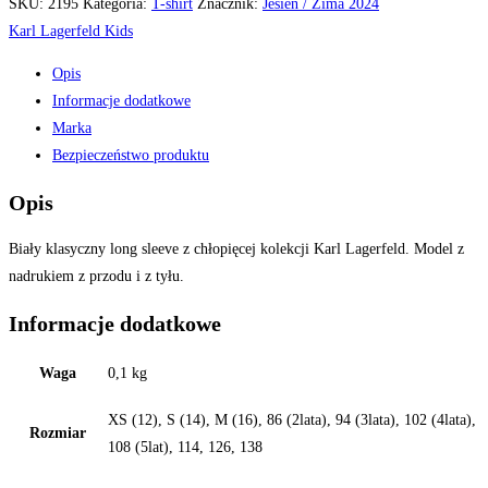
SKU:
2195
Kategoria:
T-shirt
Znacznik:
Jesień / Zima 2024
Karl Lagerfeld Kids
Opis
Informacje dodatkowe
Marka
Bezpieczeństwo produktu
Opis
Biały klasyczny long sleeve z chłopięcej kolekcji Karl Lagerfeld. Model z
nadrukiem z przodu i z tyłu.
Informacje dodatkowe
Waga
0,1 kg
XS (12), S (14), M (16), 86 (2lata), 94 (3lata), 102 (4lata),
Rozmiar
108 (5lat), 114, 126, 138