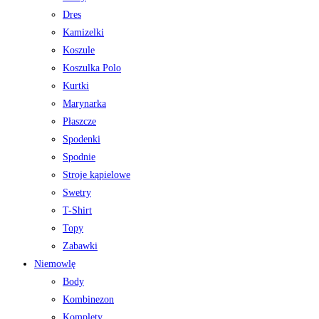
Dres
Kamizelki
Koszule
Koszulka Polo
Kurtki
Marynarka
Płaszcze
Spodenki
Spodnie
Stroje kąpielowe
Swetry
T-Shirt
Topy
Zabawki
Niemowlę
Body
Kombinezon
Komplety