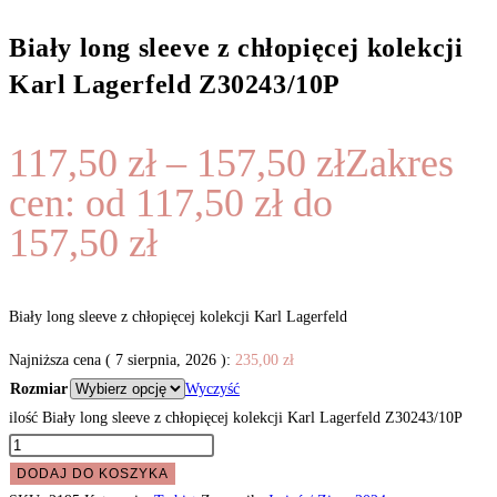
Biały long sleeve z chłopięcej kolekcji
Karl Lagerfeld Z30243/10P
117,50
zł
–
157,50
zł
Zakres
cen: od 117,50 zł do
157,50 zł
Biały long sleeve z chłopięcej kolekcji Karl Lagerfeld
Najniższa cena (
7 sierpnia, 2026
):
235,00
zł
Rozmiar
Wyczyść
ilość Biały long sleeve z chłopięcej kolekcji Karl Lagerfeld Z30243/10P
DODAJ DO KOSZYKA