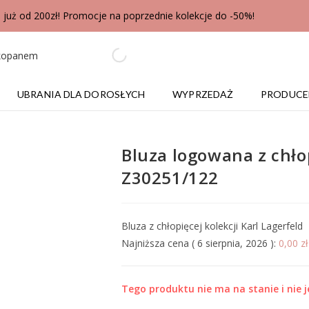
uż od 200zł! Promocje na poprzednie kolekcje do -50%!
UBRANIA DLA DOROSŁYCH
WYPRZEDAŻ
PRODUCE
Bluza logowana z chłop
Z30251/122
Bluza z chłopięcej kolekcji Karl Lagerfeld
Najniższa cena (
6 sierpnia, 2026
):
0,00
zł
Tego produktu nie ma na stanie i nie j