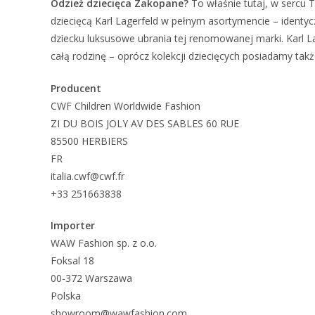
Odzież dziecięca Zakopane?
To właśnie tutaj, w sercu T
dziecięcą Karl Lagerfeld w pełnym asortymencie – identy
dziecku luksusowe ubrania tej renomowanej marki. Karl L
całą rodzinę – oprócz kolekcji dziecięcych posiadamy tak
Producent
CWF Children Worldwide Fashion
ZI DU BOIS JOLY AV DES SABLES 60 RUE
85500 HERBIERS
FR
italia.cwf@cwf.fr
+33 251663838
Importer
WAW Fashion sp. z o.o.
Foksal 18
00-372 Warszawa
Polska
showroom@wawfashion.com