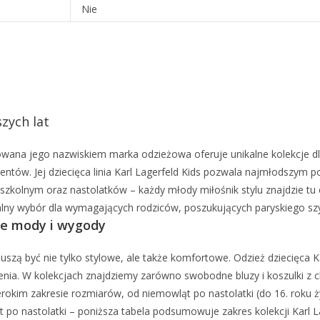
Nie
szych lat
owana jego nazwiskiem marka odzieżowa oferuje unikalne kolekcje dl
entów. Jej dziecięca linia Karl Lagerfeld Kids pozwala najmłodszym p
szkolnym oraz nastolatków – każdy młody miłośnik stylu znajdzie tu co
lny wybór dla wymagających rodziców, poszukujących paryskiego szyk
nie mody i wygody
muszą być nie tylko stylowe, ale także komfortowe. Odzież dziecięca 
ia. W kolekcjach znajdziemy zarówno swobodne bluzy i koszulki z cha
rokim zakresie rozmiarów, od niemowląt po nastolatki (do 16. roku ż
 nastolatki – poniższa tabela podsumowuje zakres kolekcji Karl La