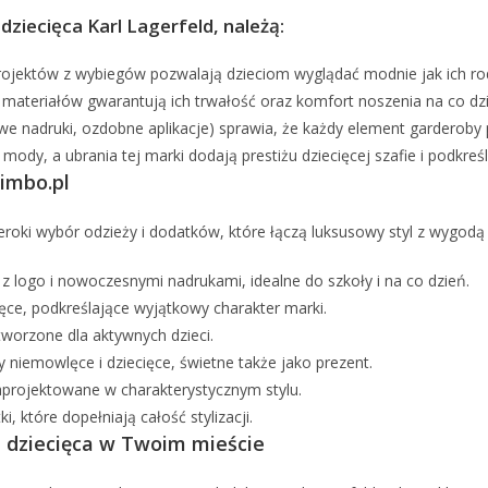
dziecięca Karl Lagerfeld, należą:
ojektów z wybiegów pozwalają dzieciom wyglądać modnie jak ich rodz
h materiałów gwarantują ich trwałość oraz komfort noszenia na co dz
we nadruki, ozdobne aplikacje) sprawia, że każdy element garderoby 
mody, a ubrania tej marki dodają prestiżu dziecięcej szafie i podkreś
bimbo.pl
eroki wybór odzieży i dodatków, które łączą luksusowy styl z wygodą
z logo i nowoczesnymi nadrukami, idealne do szkoły i na co dzień.
ęce, podkreślające wyjątkowy charakter marki.
tworzone dla aktywnych dzieci.
 niemowlęce i dziecięce, świetne także jako prezent.
zaprojektowane w charakterystycznym stylu.
i, które dopełniają całość stylizacji.
 dziecięca w Twoim mieście