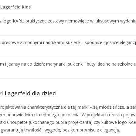
Lagerfeld Kids
y z logo KARL; praktyczne zestawy niemowlęce w luksusowym wydaniu;
ie dresowe z modnymi nadrukami; sukienki i spódnice łączące elegan
m i jeansy na co dzień; marynarki, sukienki i buty idealne na szkolne 
l Lagerfeld dla dzieci
y projektowania charakterystyczne dla tej marki – są młodzieńcze, 
em odpowiednim dla młodego pokolenia. W projektach często pojawiaj
tki Choupette (ukochanego pupila projektanta) czy kultowe logo KARL
gwarantują trwałość i wygodę, bez kompromisu z elegancją.