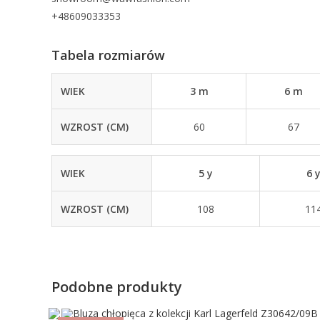
+48609033353
Tabela rozmiarów
WIEK
3 m
6 m
WZROST (CM)
60
67
WIEK
5 y
6 
WZROST (CM)
108
11
Podobne produkty