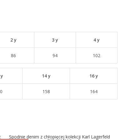
2 y
3 y
4 y
86
94
102
 y
14 y
16 y
0
158
164