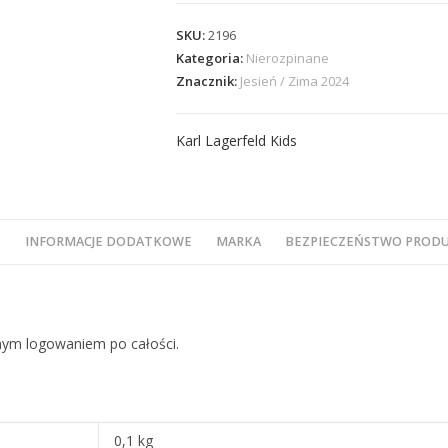
SKU:
2196
Kategoria:
Nierozpinane
Znacznik:
Jesień / Zima 2024
Karl Lagerfeld Kids
S
INFORMACJE DODATKOWE
MARKA
BEZPIECZEŃSTWO PROD
rnym logowaniem po całości.
0,1 kg