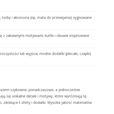
 torby i akcesoria (np. mata do przewijania) sygnowane
cję z zabawnymi motywami; kurtki i obuwie inspirowane
uroczystości lub wyjścia; modne dodatki (plecaki, czapki)
a zarazem szykowne; ponadczasowe, a jednocześnie
ą się unikalne detale i motywy, które wyróżniają tę
 zdobiące t-shirty i dodatki. Wysoka jakość materiałów