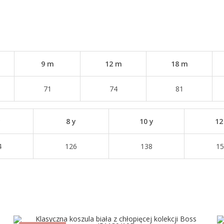
9 m
12 m
18 m
71
74
81
y
8 y
10 y
12
4
126
138
15