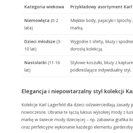
Kategoria wiekowa
Przykładowy asortyment Karl 
Niemowlęta
(0-2
Miękkie body, pajacyki i śpioch
lata)
marką.
Dzieci młodsze
(3-
Wygodne t-shirty, bluzy i spodn
10 lat)
dorosłą kolekcją.
Nastolatki
(11-16
Stylowe koszulki, bluzy z kapture
lat)
podkreślające indywidualny styl.
Elegancja i niepowtarzalny styl kolekcji Kar
Kolekcje Karl Lagerfeld dla dzieci odzwierciedlają zasad
nowoczesne. Ubrania te łączą luksus wysokiej mody z luz
markę w świecie mody dziecięcej – np. zabawna grafika ko
oraz perfekcyjne wykonanie każdego elementu garderoby 