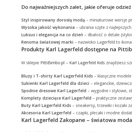
Do najważniejszych zalet, jakie oferuje odzież 
Styl inspirowany dorosłą modą
– miniaturowe wersje pr
Wysoka jakość wykonania
– ubrania szyte z najlepszyc
Luksus i elegancja na co dzień
– dbałość o detale (stylo
Renoma światowej marki
– nazwisko Lagerfeld to ikona 
Produkty Karl Lagerfeld dostępne na Pitti
W sklepie
PittiBimbo.pl – Karl Lagerfeld Kids
znajdziesz sz
Bluzy i T-shirty Karl Lagerfeld Kids
– klasyczne modele 
Sukienki Karl Lagerfeld dla dzieci
– eleganckie, dziewcz
Spodnie dresowe Karl Lagerfeld
– wygodne i stylowe, s
Komplety dziecięce Karl Lagerfeld
– praktyczne zestawy
Buty Karl Lagerfeld Kids
– sneakersy, trzewiki i kozaki 
Akcesoria Karl Lagerfeld
– czapki, plecaki i modne dodatk
Karl Lagerfeld Zakopane – światowa moda