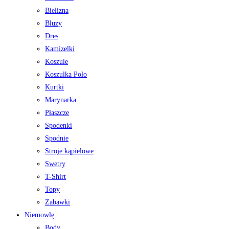
Bielizna
Bluzy
Dres
Kamizelki
Koszule
Koszulka Polo
Kurtki
Marynarka
Płaszcze
Spodenki
Spodnie
Stroje kąpielowe
Swetry
T-Shirt
Topy
Zabawki
Niemowlę
Body