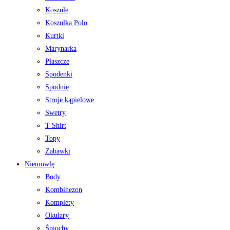
Koszule
Koszulka Polo
Kurtki
Marynarka
Płaszcze
Spodenki
Spodnie
Stroje kąpielowe
Swetry
T-Shirt
Topy
Zabawki
Niemowlę
Body
Kombinezon
Komplety
Okulary
Śpiochy