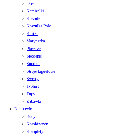
Dres
Kamizelki
Koszule
Koszulka Polo
Kurtki
Marynarka
Płaszcze
Spodenki
Spodnie
Stroje kąpielowe
Swetry
T-Shirt
Topy
Zabawki
Niemowlę
Body
Kombinezon
Komplety