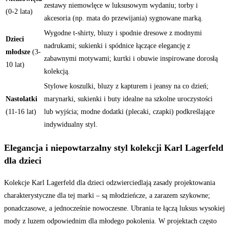
zestawy niemowlęce w luksusowym wydaniu; torby i
(0-2 lata)
akcesoria (np. mata do przewijania) sygnowane marką.
Wygodne t-shirty, bluzy i spodnie dresowe z modnymi
Dzieci
nadrukami; sukienki i spódnice łączące elegancję z
młodsze
(3-
zabawnymi motywami; kurtki i obuwie inspirowane dorosłą
10 lat)
kolekcją.
Stylowe koszulki, bluzy z kapturem i jeansy na co dzień;
Nastolatki
marynarki, sukienki i buty idealne na szkolne uroczystości
(11-16 lat)
lub wyjścia; modne dodatki (plecaki, czapki) podkreślające
indywidualny styl.
Elegancja i niepowtarzalny styl kolekcji Karl Lagerfeld
dla dzieci
Kolekcje Karl Lagerfeld dla dzieci odzwierciedlają zasady projektowania
charakterystyczne dla tej marki – są młodzieńcze, a zarazem szykowne;
ponadczasowe, a jednocześnie nowoczesne. Ubrania te łączą luksus wysokiej
mody z luzem odpowiednim dla młodego pokolenia. W projektach często