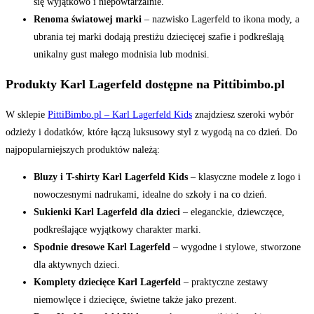
się wyjątkowo i niepowtarzalnie.
Renoma światowej marki
– nazwisko Lagerfeld to ikona mody, a
ubrania tej marki dodają prestiżu dziecięcej szafie i podkreślają
unikalny gust małego modnisia lub modnisi.
Produkty Karl Lagerfeld dostępne na Pittibimbo.pl
W sklepie
PittiBimbo.pl – Karl Lagerfeld Kids
znajdziesz szeroki wybór
odzieży i dodatków, które łączą luksusowy styl z wygodą na co dzień. Do
najpopularniejszych produktów należą:
Bluzy i T-shirty Karl Lagerfeld Kids
– klasyczne modele z logo i
nowoczesnymi nadrukami, idealne do szkoły i na co dzień.
Sukienki Karl Lagerfeld dla dzieci
– eleganckie, dziewczęce,
podkreślające wyjątkowy charakter marki.
Spodnie dresowe Karl Lagerfeld
– wygodne i stylowe, stworzone
dla aktywnych dzieci.
Komplety dziecięce Karl Lagerfeld
– praktyczne zestawy
niemowlęce i dziecięce, świetne także jako prezent.