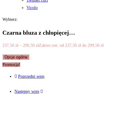
Twinset Girl
Vicolo
Wybierz:
Czarna bluza z chłopięcej…
237,50
zł
–
299,50
zł
Zakres cen: od 237,50 zł do 299,50 zł
Opcje ogólne
Promocja!
Poprzedni wpis
Następny wpis