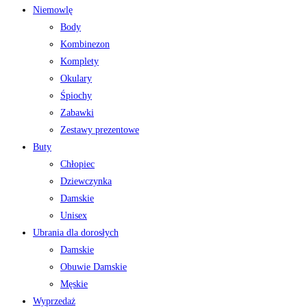
Niemowlę
Body
Kombinezon
Komplety
Okulary
Śpiochy
Zabawki
Zestawy prezentowe
Buty
Chłopiec
Dziewczynka
Damskie
Unisex
Ubrania dla dorosłych
Damskie
Obuwie Damskie
Męskie
Wyprzedaż