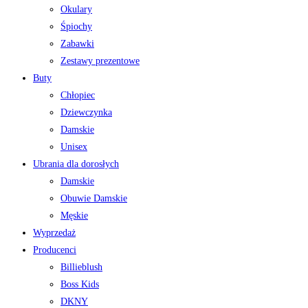
Okulary
Śpiochy
Zabawki
Zestawy prezentowe
Buty
Chłopiec
Dziewczynka
Damskie
Unisex
Ubrania dla dorosłych
Damskie
Obuwie Damskie
Męskie
Wyprzedaż
Producenci
Billieblush
Boss Kids
DKNY