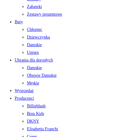
Zabawki
Zestawy prezentowe
Buty
Chłopiec
Dziewczynka
Damskie
Unisex
Ubrania dla dorosłych
Damskie
Obuwie Damskie
Męskie
Wyprzedaż
Producenci
Billieblush
Boss Kids
DKNY
Elisabetta Franchi
Guess