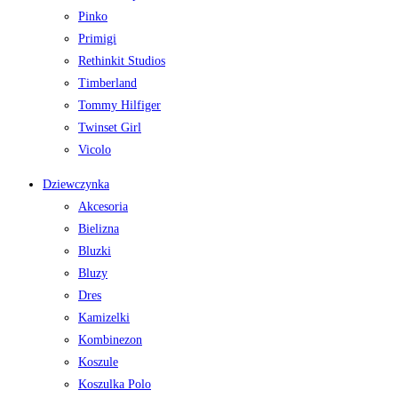
Pinko
Primigi
Rethinkit Studios
Timberland
Tommy Hilfiger
Twinset Girl
Vicolo
Dziewczynka
Akcesoria
Bielizna
Bluzki
Bluzy
Dres
Kamizelki
Kombinezon
Koszule
Koszulka Polo