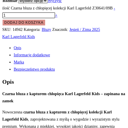
Rozmiar
Wyczyść
ilość Czarna bluza z chłopięcej kolekcji Karl Lagerfeld Z30641/09B
-
+
DODAJ DO KOSZYKA
SKU:
14942
Kategoria:
Bluzy
Znacznik:
Jesień / Zima 2025
Karl Lagerfeld Kids
Opis
Informacje dodatkowe
Marka
Bezpieczeństwo produktu
Opis
Czarna bluza z kapturem chłopięca Karl Lagerfeld Kids – zapinana na
zamek
Nowoczesna
czarna bluza z kapturem z chłopięcej kolekcji Karl
Lagerfeld Kids
, zaprojektowana z myślą o wygodzie i wyrazistym stylu
premium. Wykonana z miękkiej, wysokiej jakości dzianiny, zapewnia