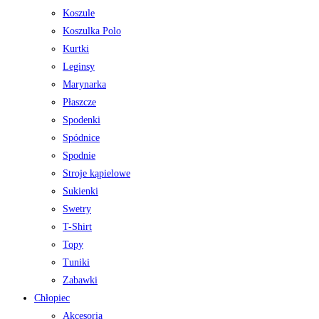
Koszule
Koszulka Polo
Kurtki
Leginsy
Marynarka
Płaszcze
Spodenki
Spódnice
Spodnie
Stroje kąpielowe
Sukienki
Swetry
T-Shirt
Topy
Tuniki
Zabawki
Chłopiec
Akcesoria