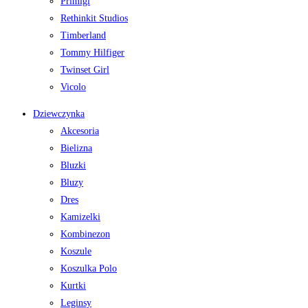
Primigi
Rethinkit Studios
Timberland
Tommy Hilfiger
Twinset Girl
Vicolo
Dziewczynka
Akcesoria
Bielizna
Bluzki
Bluzy
Dres
Kamizelki
Kombinezon
Koszule
Koszulka Polo
Kurtki
Leginsy