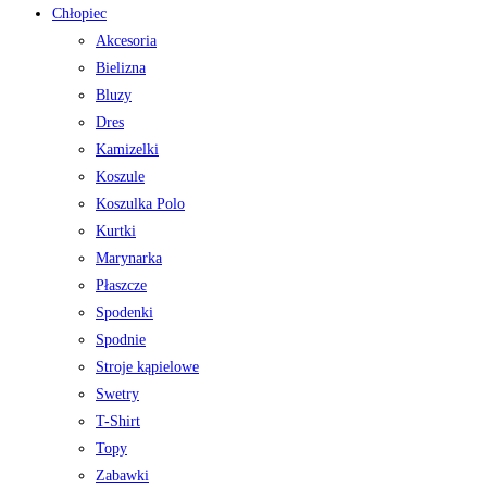
Chłopiec
Akcesoria
Bielizna
Bluzy
Dres
Kamizelki
Koszule
Koszulka Polo
Kurtki
Marynarka
Płaszcze
Spodenki
Spodnie
Stroje kąpielowe
Swetry
T-Shirt
Topy
Zabawki