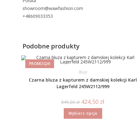
Polska
showroom@wawfashion.com
+48609033353
Podobne produkty
PROMOCJA!
Bluzy
Czarna bluza z kapturem z damskiej kolekcji Karl
Lagerfeld 245W2112/999
424,50
zł
849,00
zł
Wybierz opcje