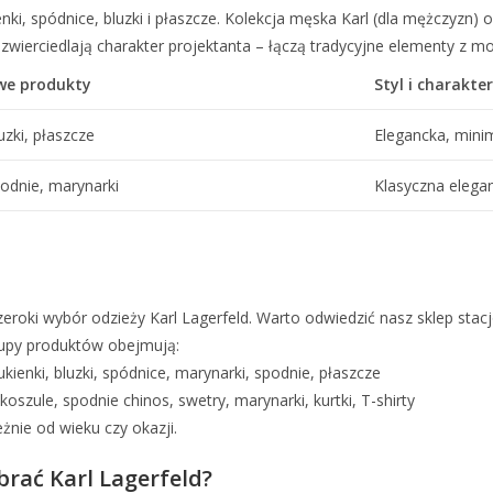
ki, spódnice, bluzki i płaszcze. Kolekcja męska Karl (dla mężczyzn) ofe
wierciedlają charakter projektanta – łączą tradycyjne elementy z m
we produkty
Styl i charakter
uzki, płaszcze
Elegancka, mini
podnie, marynarki
Klasyczna elegan
eroki wybór odzieży Karl Lagerfeld. Warto odwiedzić nasz sklep sta
grupy produktów obejmują:
kienki, bluzki, spódnice, marynarki, spodnie, płaszcze
koszule, spodnie chinos, swetry, marynarki, kurtki, T-shirty
eżnie od wieku czy okazji.
brać Karl Lagerfeld?