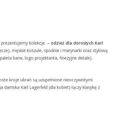
 prezentujemy kolekcje –
odzież dla dorosłych Karl
szcze), męskie koszule, spodnie i marynarki oraz stylową
leta barw, logo projektanta, finezyjne detale).
oste kroje ubrań są uzupełnione nieoczywistymi
damska Karl Lagerfeld (dla kobiet) łączy klasykę z