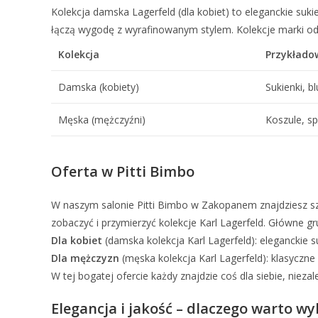
Kolekcja damska Lagerfeld (dla kobiet) to eleganckie sukien
łączą wygodę z wyrafinowanym stylem. Kolekcje marki odz
Kolekcja
Przykłado
Damska (kobiety)
Sukienki, bl
Męska (mężczyźni)
Koszule, s
Oferta w Pitti Bimbo
W naszym salonie Pitti Bimbo w Zakopanem znajdziesz sz
zobaczyć i przymierzyć kolekcje Karl Lagerfeld. Główne 
Dla kobiet
(damska kolekcja Karl Lagerfeld): eleganckie su
Dla mężczyzn
(męska kolekcja Karl Lagerfeld): klasyczne 
W tej bogatej ofercie każdy znajdzie coś dla siebie, niezal
Elegancja i jakość – dlaczego warto wy