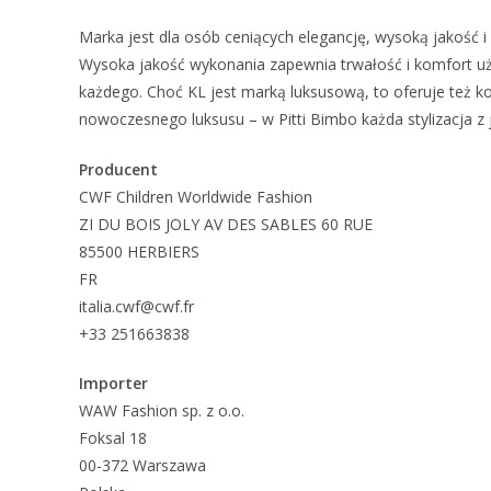
Marka jest dla osób ceniących elegancję, wysoką jakość 
Wysoka jakość wykonania zapewnia trwałość i komfort uży
każdego. Choć KL jest marką luksusową, to oferuje też ko
nowoczesnego luksusu – w Pitti Bimbo każda stylizacja z
Producent
CWF Children Worldwide Fashion
ZI DU BOIS JOLY AV DES SABLES 60 RUE
85500 HERBIERS
FR
italia.cwf@cwf.fr
+33 251663838
Importer
WAW Fashion sp. z o.o.
Foksal 18
00-372 Warszawa