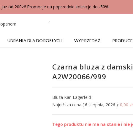
uż od 200zł! Promocje na poprzednie kolekcje do -50%!
UBRANIA DLA DOROSŁYCH
WYPRZEDAŻ
PRODUCE
Czarna bluza z damskie
A2W20066/999
Bluza Karl Lagerfeld
Najniższa cena (
6 sierpnia, 2026
):
0,00
zł
Tego produktu nie ma na stanie i nie j