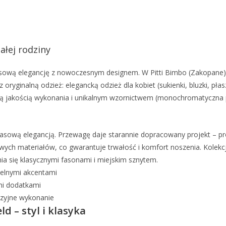
ałej rodziny
usową elegancję z nowoczesnym designem. W Pitti Bimbo (Zakopane)
 oryginalną odzież: elegancką odzież dla kobiet (sukienki, bluzki, pła
ką jakością wykonania i unikalnym wzornictwem (monochromatyczna pa
asową elegancją. Przewagę daje starannie dopracowany projekt – pr
ch materiałów, co gwarantuje trwałość i komfort noszenia. Kolekcja 
a się klasycznymi fasonami i miejskim sznytem.
elnymi akcentami
mi dodatkami
zyjne wykonanie
d – styl i klasyka