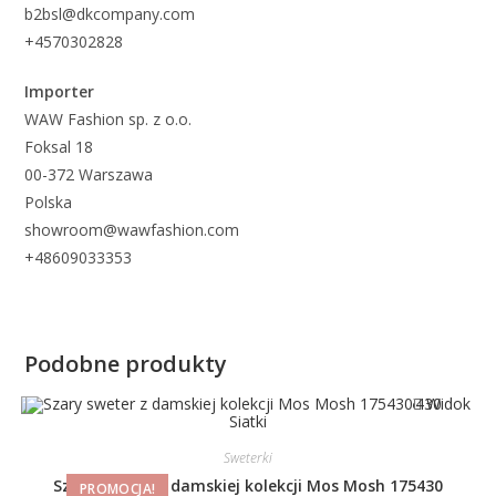
b2bsl@dkcompany.com
+4570302828
Importer
WAW Fashion sp. z o.o.
Foksal 18
00-372 Warszawa
Polska
showroom@wawfashion.com
+48609033353
Podobne produkty
Widok
Siatki
Sweterki
Szary sweter z damskiej kolekcji Mos Mosh 175430
PROMOCJA!