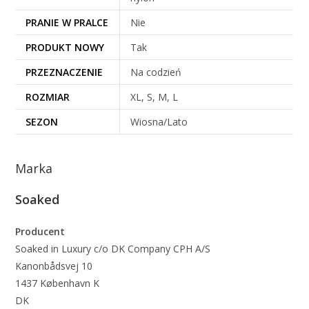
PRANIE W PRALCE
Nie
PRODUKT NOWY
Tak
PRZEZNACZENIE
Na codzień
ROZMIAR
XL, S, M, L
SEZON
Wiosna/Lato
Marka
Soaked
Producent
Soaked in Luxury c/o DK Company CPH A/S
Kanonbådsvej 10
1437 København K
DK