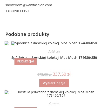
showroom@wawfashion.com
+48609033353
Podobne produkty
Spódnice
Spódnica z damskiej kolekcji Mos Mosh 174680/850
PROMOCJA!
337,50
zł
675,00
zł
Wybierz opcje
Koszule