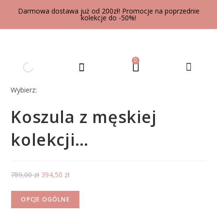
Darmowa dostawa już od 200zł! Promocje na poprzednie
kolekcje do -50%!
0
UBRANIA DLA DOROSŁYCH
Wybierz:
Koszula z męskiej
kolekcji…
789,00
zł
394,50
zł
OPCJE OGÓLNE