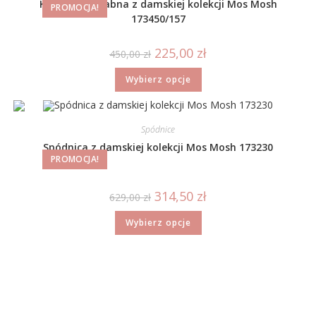
Koszula jedwabna z damskiej kolekcji Mos Mosh
PROMOCJA!
173450/157
225,00
zł
450,00
zł
Wybierz opcje
Spódnice
Spódnica z damskiej kolekcji Mos Mosh 173230
PROMOCJA!
314,50
zł
629,00
zł
Wybierz opcje