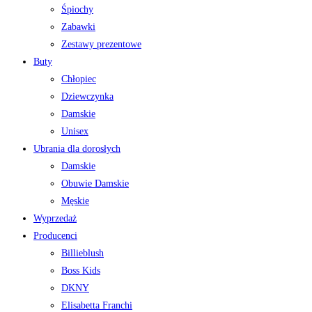
Śpiochy
Zabawki
Zestawy prezentowe
Buty
Chłopiec
Dziewczynka
Damskie
Unisex
Ubrania dla dorosłych
Damskie
Obuwie Damskie
Męskie
Wyprzedaż
Producenci
Billieblush
Boss Kids
DKNY
Elisabetta Franchi