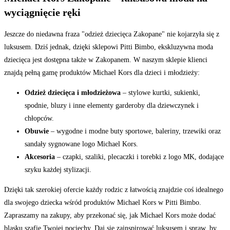
wyciągnięcie ręki
Jeszcze do niedawna fraza "odzież dziecięca Zakopane" nie kojarzyła się z
luksusem. Dziś jednak, dzięki sklepowi Pitti Bimbo, ekskluzywna moda
dziecięca jest dostępna także w Zakopanem. W naszym sklepie klienci
znajdą pełną gamę produktów Michael Kors dla dzieci i młodzieży:
Odzież dziecięca i młodzieżowa
– stylowe kurtki, sukienki,
spodnie, bluzy i inne elementy garderoby dla dziewczynek i
chłopców.
Obuwie
– wygodne i modne buty sportowe, baleriny, trzewiki oraz
sandały sygnowane logo Michael Kors.
Akcesoria
– czapki, szaliki, plecaczki i torebki z logo MK, dodające
szyku każdej stylizacji.
Dzięki tak szerokiej ofercie każdy rodzic z łatwością znajdzie coś idealnego
dla swojego dziecka wśród produktów Michael Kors w Pitti Bimbo.
Zapraszamy na zakupy, aby przekonać się, jak Michael Kors może dodać
blasku szafie Twojej pociechy. Daj się zainspirować luksusem i spraw, by