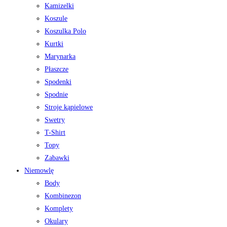
Kamizelki
Koszule
Koszulka Polo
Kurtki
Marynarka
Płaszcze
Spodenki
Spodnie
Stroje kąpielowe
Swetry
T-Shirt
Topy
Zabawki
Niemowlę
Body
Kombinezon
Komplety
Okulary