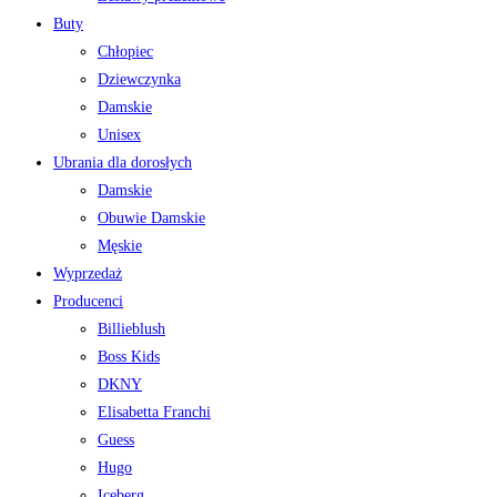
Buty
Chłopiec
Dziewczynka
Damskie
Unisex
Ubrania dla dorosłych
Damskie
Obuwie Damskie
Męskie
Wyprzedaż
Producenci
Billieblush
Boss Kids
DKNY
Elisabetta Franchi
Guess
Hugo
Iceberg