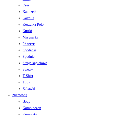
Dres
Kamizelki
Koszule
Koszulka Polo
Kurtki
Marynarka
Płaszcze
Spodenki
Spodnie
Stroje kąpielowe
Swetry
T-Shirt
Topy
Zabawki
Niemowlę
Body
Kombinezon
Komplety