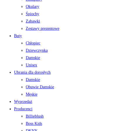
Okulary
Śpiochy
Zabawki
Zestawy prezentowe
Buty
Chłopiec
Dziewczynka
Damskie
Unisex
Ubrania dla dorosłych
Damskie
Obuwie Damskie
Męskie
Wyprzedaż
Producenci
Billieblush
Boss Kids
DKNY