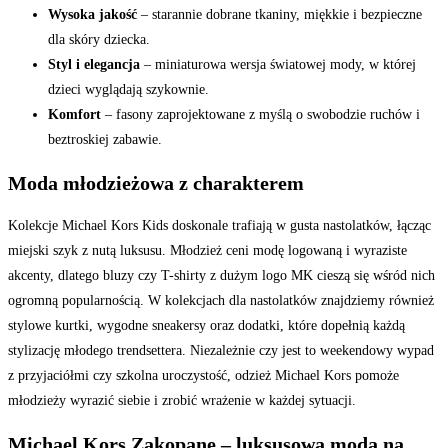
Wysoka jakość
– starannie dobrane tkaniny, miękkie i bezpieczne
dla skóry dziecka.
Styl i elegancja
– miniaturowa wersja światowej mody, w której
dzieci wyglądają szykownie.
Komfort
– fasony zaprojektowane z myślą o swobodzie ruchów i
beztroskiej zabawie.
Moda młodzieżowa z charakterem
Kolekcje Michael Kors Kids doskonale trafiają w gusta nastolatków, łącząc
miejski szyk z nutą luksusu. Młodzież ceni modę logowaną i wyraziste
akcenty, dlatego bluzy czy T-shirty z dużym logo MK cieszą się wśród nich
ogromną popularnością. W kolekcjach dla nastolatków znajdziemy również
stylowe kurtki, wygodne sneakersy oraz dodatki, które dopełnią każdą
stylizację młodego trendsettera. Niezależnie czy jest to weekendowy wypad
z przyjaciółmi czy szkolna uroczystość, odzież Michael Kors pomoże
młodzieży wyrazić siebie i zrobić wrażenie w każdej sytuacji.
Michael Kors Zakopane – luksusowa moda na