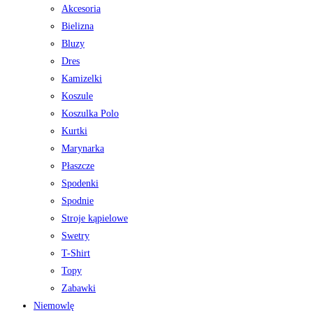
Akcesoria
Bielizna
Bluzy
Dres
Kamizelki
Koszule
Koszulka Polo
Kurtki
Marynarka
Płaszcze
Spodenki
Spodnie
Stroje kąpielowe
Swetry
T-Shirt
Topy
Zabawki
Niemowlę