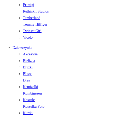
Primigi
Rethinkit Studios
Timberland
Tommy Hilfiger
Twinset Girl
Vicolo
Dziewczynka
Akcesoria
Bielizna
Bluzki
Bluzy
Dres
Kamizelki
Kombinezon
Koszule
Koszulka Polo
Kurtki