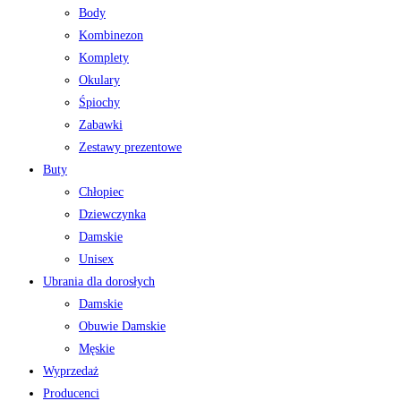
Body
Kombinezon
Komplety
Okulary
Śpiochy
Zabawki
Zestawy prezentowe
Buty
Chłopiec
Dziewczynka
Damskie
Unisex
Ubrania dla dorosłych
Damskie
Obuwie Damskie
Męskie
Wyprzedaż
Producenci