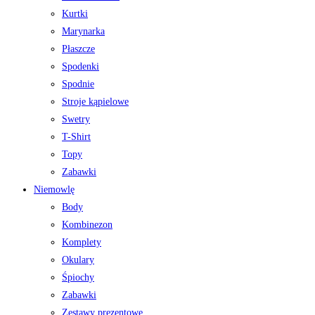
Kurtki
Marynarka
Płaszcze
Spodenki
Spodnie
Stroje kąpielowe
Swetry
T-Shirt
Topy
Zabawki
Niemowlę
Body
Kombinezon
Komplety
Okulary
Śpiochy
Zabawki
Zestawy prezentowe