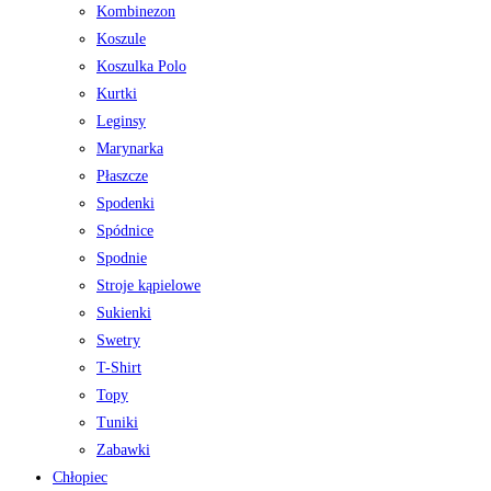
Kombinezon
Koszule
Koszulka Polo
Kurtki
Leginsy
Marynarka
Płaszcze
Spodenki
Spódnice
Spodnie
Stroje kąpielowe
Sukienki
Swetry
T-Shirt
Topy
Tuniki
Zabawki
Chłopiec