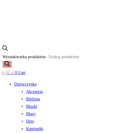
Wyszukiwarka produktów
0,00
zł
0
Cart
Dziewczynka
Akcesoria
Bielizna
Bluzki
Bluzy
Dres
Kamizelki