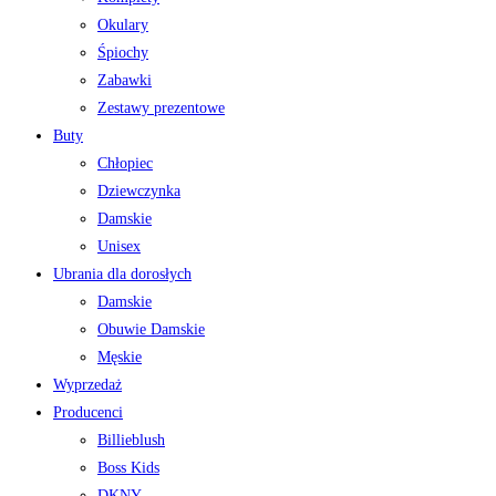
Okulary
Śpiochy
Zabawki
Zestawy prezentowe
Buty
Chłopiec
Dziewczynka
Damskie
Unisex
Ubrania dla dorosłych
Damskie
Obuwie Damskie
Męskie
Wyprzedaż
Producenci
Billieblush
Boss Kids
DKNY