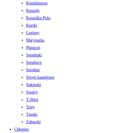
Kombinezon
Koszule
Koszulka Polo
Kurtki
Leginsy
Marynarka
Płaszcze
Spodenki
Spódnice
Spodnie
Stroje kąpielowe
Sukienki
Swetry
T-Shirt
Topy
Tuniki
Zabawki
Chłopiec