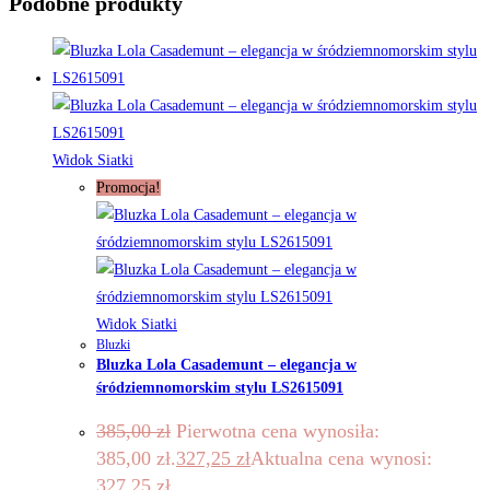
Podobne produkty
Widok Siatki
Promocja!
Widok Siatki
Bluzki
Bluzka Lola Casademunt – elegancja w
śródziemnomorskim stylu LS2615091
385,00
zł
Pierwotna cena wynosiła:
385,00 zł.
327,25
zł
Aktualna cena wynosi:
327,25 zł.