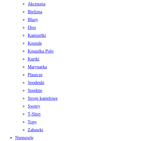
Akcesoria
Bielizna
Bluzy
Dres
Kamizelki
Koszule
Koszulka Polo
Kurtki
Marynarka
Płaszcze
Spodenki
Spodnie
Stroje kąpielowe
Swetry
T-Shirt
Topy
Zabawki
Niemowlę