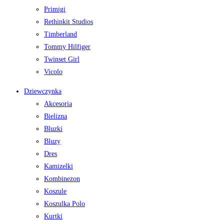
Primigi
Rethinkit Studios
Timberland
Tommy Hilfiger
Twinset Girl
Vicolo
Dziewczynka
Akcesoria
Bielizna
Bluzki
Bluzy
Dres
Kamizelki
Kombinezon
Koszule
Koszulka Polo
Kurtki