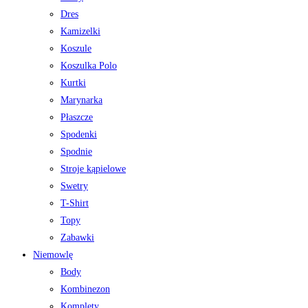
Dres
Kamizelki
Koszule
Koszulka Polo
Kurtki
Marynarka
Płaszcze
Spodenki
Spodnie
Stroje kąpielowe
Swetry
T-Shirt
Topy
Zabawki
Niemowlę
Body
Kombinezon
Komplety