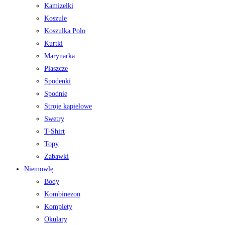
Kamizelki
Koszule
Koszulka Polo
Kurtki
Marynarka
Płaszcze
Spodenki
Spodnie
Stroje kąpielowe
Swetry
T-Shirt
Topy
Zabawki
Niemowlę
Body
Kombinezon
Komplety
Okulary