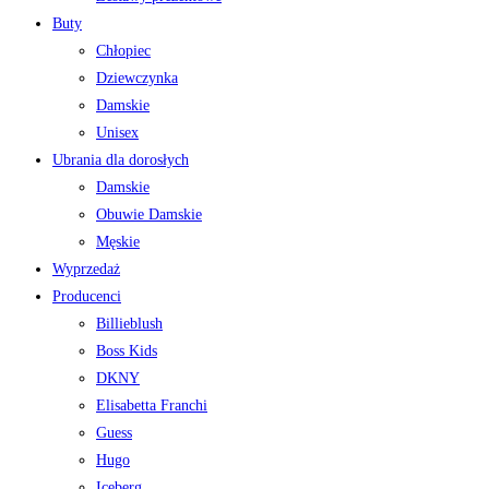
Buty
Chłopiec
Dziewczynka
Damskie
Unisex
Ubrania dla dorosłych
Damskie
Obuwie Damskie
Męskie
Wyprzedaż
Producenci
Billieblush
Boss Kids
DKNY
Elisabetta Franchi
Guess
Hugo
Iceberg