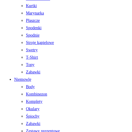
Kurtki
Marynarka
Płaszcze
Spodenki
Spodnie
Stroje kąpielowe
Swetry
T-Shirt
Topy
Zabawki
Niemowlę
Body
Kombinezon
Komplety
Okulary
Śpiochy
Zabawki
Zestawy prezentowe