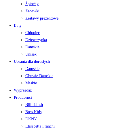
Śpiochy
Zabawki
Zestawy prezentowe
Buty
Chłopiec
Dziewczynka
Damskie
Unisex
Ubrania dla dorosłych
Damskie
Obuwie Damskie
Męskie
Wyprzedaż
Producenci
Billieblush
Boss Kids
DKNY
Elisabetta Franchi