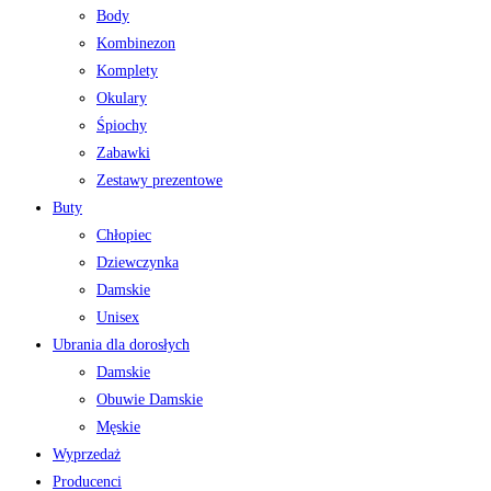
Body
Kombinezon
Komplety
Okulary
Śpiochy
Zabawki
Zestawy prezentowe
Buty
Chłopiec
Dziewczynka
Damskie
Unisex
Ubrania dla dorosłych
Damskie
Obuwie Damskie
Męskie
Wyprzedaż
Producenci