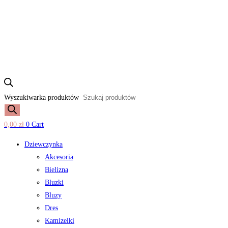
Wyszukiwarka produktów
0,00
zł
0
Cart
Dziewczynka
Akcesoria
Bielizna
Bluzki
Bluzy
Dres
Kamizelki