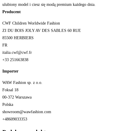
ulubiony model i ciesz się modą premium każdego dnia.
Producent
CWF Children Worldwide Fashion
ZI DU BOIS JOLY AV DES SABLES 60 RUE
85500 HERBIERS
FR
italia.cwf@cwf.fr
+33 251663838
Importer
WAW Fashion sp. z o.o.
Foksal 18
00-372 Warszawa
Polska
showroom@wawfashion.com
+48609033353