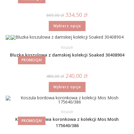
334,50
zł
669,00
zł
Wybierz opcje
Koszule
Bluzka koszulowa z damskiej kolekcji Soaked 30408904
PROMOCJA!
240,00
zł
480,00
zł
Wybierz opcje
Koszule
Koszula bordowa koronkowa z kolekcji Mos Mosh
PROMOCJA!
175640/386