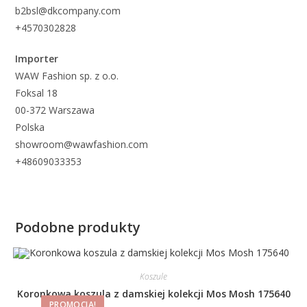
b2bsl@dkcompany.com
+4570302828
Importer
WAW Fashion sp. z o.o.
Foksal 18
00-372 Warszawa
Polska
showroom@wawfashion.com
+48609033353
Podobne produkty
Koszule
Koronkowa koszula z damskiej kolekcji Mos Mosh 175640
PROMOCJA!