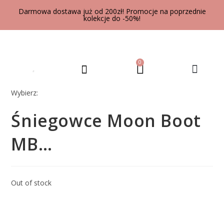
Darmowa dostawa już od 200zł! Promocje na poprzednie
kolekcje do -50%!
0
UBRANIA DLA DOROSŁYCH
Wybierz:
Śniegowce Moon Boot
MB…
Out of stock