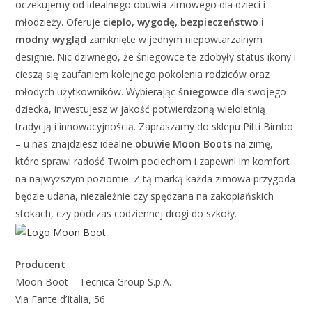
oczekujemy od idealnego obuwia zimowego dla dzieci i
młodzieży. Oferuje
ciepło, wygodę, bezpieczeństwo i
modny wygląd
zamknięte w jednym niepowtarzalnym
designie. Nic dziwnego, że śniegowce te zdobyły status ikony i
cieszą się zaufaniem kolejnego pokolenia rodziców oraz
młodych użytkowników. Wybierając
śniegowce
dla swojego
dziecka, inwestujesz w jakość potwierdzoną wieloletnią
tradycją i innowacyjnością. Zapraszamy do sklepu Pitti Bimbo
– u nas znajdziesz idealne
obuwie Moon Boots
na zimę,
które sprawi radość Twoim pociechom i zapewni im komfort
na najwyższym poziomie. Z tą marką każda zimowa przygoda
będzie udana, niezależnie czy spędzana na zakopiańskich
stokach, czy podczas codziennej drogi do szkoły.
Producent
Moon Boot – Tecnica Group S.p.A.
Via Fante d’Italia, 56