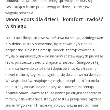
Lekkość:
Nowoczesne materiały sprawiają, że buty są
zaskakująco lekkie jak na swoją wielkość, co zwiększa
wygodę noszenia.
Moon Boots dla dzieci – komfort i radość
w śniegu
Dzieci uwielbiają zimowe szaleństwa na śniegu, a
śniegowce
dla dzieci
zostały stworzone, by te chwile były ciepłe i
bezpieczne. Linia kids oferuje modele zaprojektowane z
myślą o najmłodszych – od niemowląt stawiających pierwsze
kroki, po starsze dzieci brykające w zaspach. Śniegowce tej
marki są łatwe do założenia i dopasowania, dzięki czemu
nawet maluchy szybko przygotują się do zabawy na dworze.
Wewnątrz butów znajduje się miękka ocieplina, która otula
małe stopy niczym najcieplejszy koc. Rodzice doceniają
obuwie Moon Boots
za to, że nawet po długim spacerze w
mroźny dzień dziecięce stopy pozostają przyjemnie ogrzane i
suche. W górskim klimacie wyjątkowo ważna jest ochrona