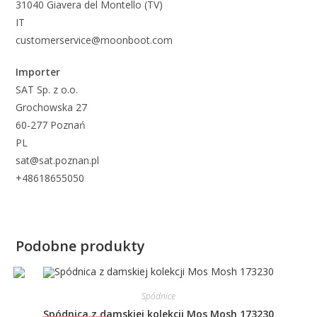
31040 Giavera del Montello (TV)
IT
customerservice@moonboot.com
Importer
SAT Sp. z o.o.
Grochowska 27
60-277 Poznań
PL
sat@sat.poznan.pl
+48618655050
Podobne produkty
Spódnice
Spódnica z damskiej kolekcji Mos Mosh 173230