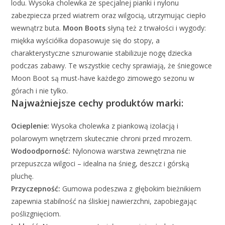
lodu. Wysoka cholewka ze specjalnej pianki i nylonu
zabezpiecza przed wiatrem oraz wilgocią, utrzymując ciepło
wewnątrz buta.
Moon Boots
słyną też z trwałości i wygody:
miękka wyściółka dopasowuje się do stopy, a
charakterystyczne sznurowanie stabilizuje nogę dziecka
podczas zabawy. Te wszystkie cechy sprawiają, że śniegowce
Moon Boot są must-have każdego zimowego sezonu w
górach i nie tylko.
Najważniejsze cechy produktów marki:
Ocieplenie:
Wysoka cholewka z piankową izolacją i
polarowym wnętrzem skutecznie chroni przed mrozem.
Wodoodporność:
Nylonowa warstwa zewnętrzna nie
przepuszcza wilgoci – idealna na śnieg, deszcz i górską
pluchę.
Przyczepność:
Gumowa podeszwa z głębokim bieżnikiem
zapewnia stabilność na śliskiej nawierzchni, zapobiegając
poślizgnięciom.