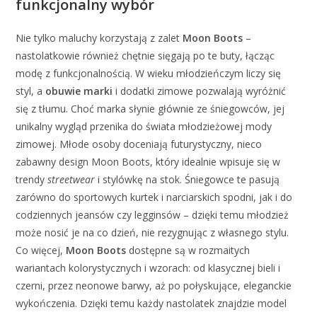
funkcjonalny wybór
Nie tylko maluchy korzystają z zalet
Moon Boots
–
nastolatkowie również chętnie sięgają po te buty, łącząc
modę z funkcjonalnością. W wieku młodzieńczym liczy się
styl, a
obuwie marki
i dodatki zimowe pozwalają wyróżnić
się z tłumu. Choć marka słynie głównie ze śniegowców, jej
unikalny wygląd przenika do świata młodzieżowej mody
zimowej. Młode osoby doceniają futurystyczny, nieco
zabawny design Moon Boots, który idealnie wpisuje się w
trendy
streetwear
i stylówkę na stok. Śniegowce te pasują
zarówno do sportowych kurtek i narciarskich spodni, jak i do
codziennych jeansów czy legginsów – dzięki temu młodzież
może nosić je na co dzień, nie rezygnując z własnego stylu.
Co więcej,
Moon Boots
dostępne są w rozmaitych
wariantach kolorystycznych i wzorach: od klasycznej bieli i
czerni, przez neonowe barwy, aż po połyskujące, eleganckie
wykończenia. Dzięki temu każdy nastolatek znajdzie model