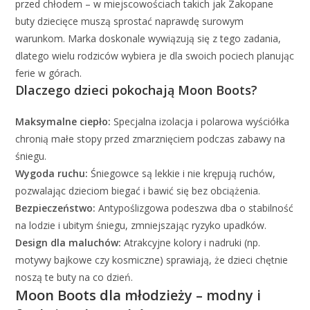
przed chłodem – w miejscowościach takich jak Zakopane
buty dziecięce muszą sprostać naprawdę surowym
warunkom. Marka doskonale wywiązują się z tego zadania,
dlatego wielu rodziców wybiera je dla swoich pociech planując
ferie w górach.
Dlaczego dzieci pokochają Moon Boots?
Maksymalne ciepło:
Specjalna izolacja i polarowa wyściółka
chronią małe stopy przed zmarznięciem podczas zabawy na
śniegu.
Wygoda ruchu:
Śniegowce są lekkie i nie krępują ruchów,
pozwalając dzieciom biegać i bawić się bez obciążenia.
Bezpieczeństwo:
Antypoślizgowa podeszwa dba o stabilność
na lodzie i ubitym śniegu, zmniejszając ryzyko upadków.
Design dla maluchów:
Atrakcyjne kolory i nadruki (np.
motywy bajkowe czy kosmiczne) sprawiają, że dzieci chętnie
noszą te buty na co dzień.
Moon Boots dla młodzieży – modny i