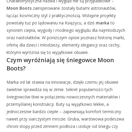
Charakterystyczna nazwa i wygląd nie są przypadkowe –
Moon Boots
zainspirowane zostały butami astronautów,
łącząc kosmiczny styl z praktycznością. Wstępne projekty
powstały tuż po lądowaniu na Księżycu, a dziś
marka
to
synonim ciepła, wygody i modnego wyglądu dla najmłodszych
oraz nastolatków. W poniższym opisie poznasz historię marki,
ofertę dla dzieci i młodzieży, elementy elegancji oraz cechy,
którymi wyróżnia się to wyjątkowe obuwie.
Czym wyróżniają się śniegowce Moon
Boots?
Marka od lat stawia na innowacje, dzięki czemu jej obuwie
świetnie sprawdza się w zimie. Sekret popularności tych
śniegowców tkwi w połączeniu nowoczesnych materiałów i
przemyślanej konstrukcji. Buty są wyjątkowo lekkie, a
jednocześnie bardzo ciepłe – zapewniają komfort termiczny
nawet przy siarczystym mrozie. Gruba, warstwowa podeszwa
chroni stopy przed zimnem podłoża i izoluje od śniegu czy