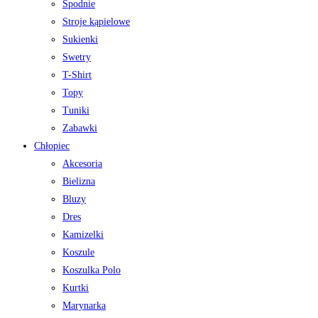
Spodnie
Stroje kąpielowe
Sukienki
Swetry
T-Shirt
Topy
Tuniki
Zabawki
Chłopiec
Akcesoria
Bielizna
Bluzy
Dres
Kamizelki
Koszule
Koszulka Polo
Kurtki
Marynarka