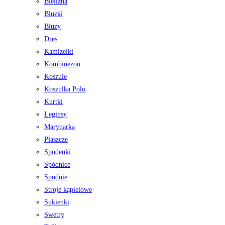
Bielizna
Bluzki
Bluzy
Dres
Kamizelki
Kombinezon
Koszule
Koszulka Polo
Kurtki
Leginsy
Marynarka
Płaszcze
Spodenki
Spódnice
Spodnie
Stroje kąpielowe
Sukienki
Swetry