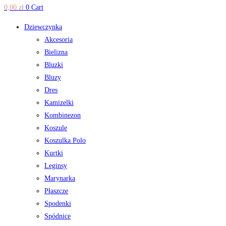
0,00
zł
0
Cart
Dziewczynka
Akcesoria
Bielizna
Bluzki
Bluzy
Dres
Kamizelki
Kombinezon
Koszule
Koszulka Polo
Kurtki
Leginsy
Marynarka
Płaszcze
Spodenki
Spódnice