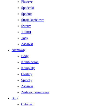
Płaszcze
Spodenki
Spodnie
Stroje kąpielowe
Swetry
T-Shirt
Topy
Zabawki
Niemowlę
Body
Kombinezon
Komplety
Okulary
Śpiochy
Zabawki
Zestawy prezentowe
Buty
Chłopiec