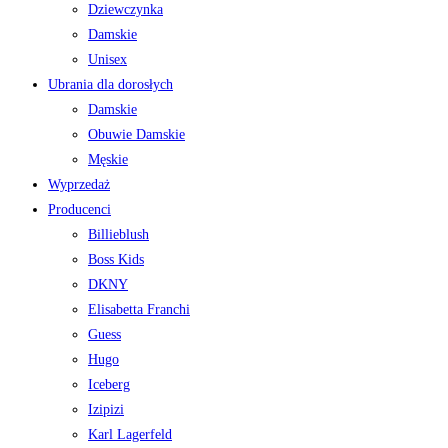
Dziewczynka
Damskie
Unisex
Ubrania dla dorosłych
Damskie
Obuwie Damskie
Męskie
Wyprzedaż
Producenci
Billieblush
Boss Kids
DKNY
Elisabetta Franchi
Guess
Hugo
Iceberg
Izipizi
Karl Lagerfeld