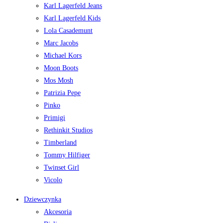
Karl Lagerfeld Jeans
Karl Lagerfeld Kids
Lola Casademunt
Marc Jacobs
Michael Kors
Moon Boots
Mos Mosh
Patrizia Pepe
Pinko
Primigi
Rethinkit Studios
Timberland
Tommy Hilfiger
Twinset Girl
Vicolo
Dziewczynka
Akcesoria