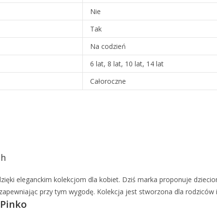
Nie
Tak
Na codzień
6 lat, 8 lat, 10 lat, 14 lat
Całoroczne
ch
zięki eleganckim kolekcjom dla kobiet. Dziś marka proponuje dzieci
pewniając przy tym wygodę. Kolekcja jest stworzona dla rodziców i n
 Pinko