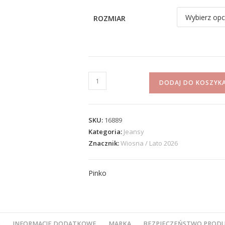
ROZMIAR
DODAJ DO KOSZYK
SKU:
16889
Kategoria:
Jeansy
Znacznik:
Wiosna / Lato 2026
Pinko
S
INFORMACJE DODATKOWE
MARKA
BEZPIECZEŃSTWO PROD