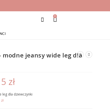
0
NCI
 modne jeansy wide leg dla
15
zł
 leg dla dziewczynki
0
zł