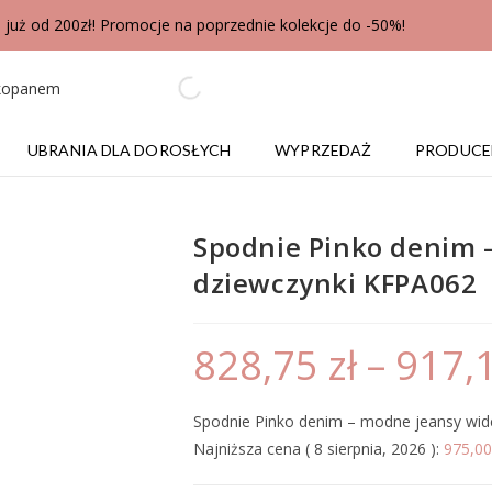
uż od 200zł! Promocje na poprzednie kolekcje do -50%!
UBRANIA DLA DOROSŁYCH
WYPRZEDAŻ
PRODUCE
Spodnie Pinko denim –
dziewczynki KFPA062
828,75
zł
–
917,
Spodnie Pinko denim – modne jeansy wide
Najniższa cena (
8 sierpnia, 2026
):
975,0