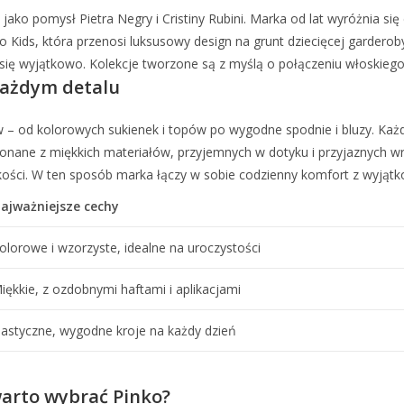
. jako pomysł Pietra Negry i Cristiny Rubini. Marka od lat wyróżnia
o Kids, która przenosi luksusowy design na grunt dziecięcej garderob
się wyjątkowo. Kolekcje tworzone są z myślą o połączeniu włoskieg
 każdym detalu
– od kolorowych sukienek i topów po wygodne spodnie i bluzy. Każdy
ykonane z miękkich materiałów, przyjemnych w dotyku i przyjaznych 
ekkości. W ten sposób marka łączy w sobie codzienny komfort z wyją
ajważniejsze cechy
olorowe i wzorzyste, idealne na uroczystości
iękkie, z ozdobnymi haftami i aplikacjami
lastyczne, wygodne kroje na każdy dzień
warto wybrać Pinko?