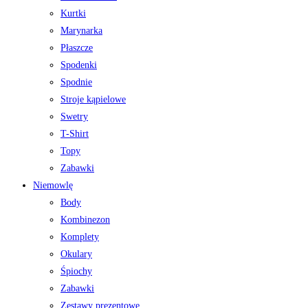
Kurtki
Marynarka
Płaszcze
Spodenki
Spodnie
Stroje kąpielowe
Swetry
T-Shirt
Topy
Zabawki
Niemowlę
Body
Kombinezon
Komplety
Okulary
Śpiochy
Zabawki
Zestawy prezentowe