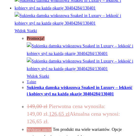
Widok Siatki
Promocja!
Widok Siatki
T-shirt
Sukienka damska wiskozowa Soaked in Luxury – lekkość
i kobiecy styl na każdą okazję 30404284/130401
149,00
zł
Pierwotna cena wynosiła:
149,00 zł.
126,65
zł
Aktualna cena wynosi:
126,65 zł.
Ten produkt ma wiele wariantów. Opcje
Wybierz opcje