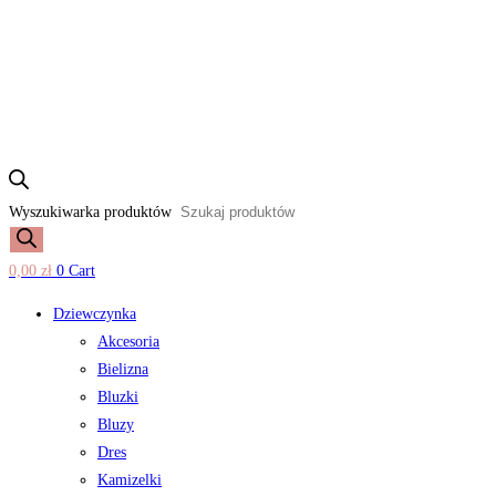
Wyszukiwarka produktów
0,00
zł
0
Cart
Dziewczynka
Akcesoria
Bielizna
Bluzki
Bluzy
Dres
Kamizelki