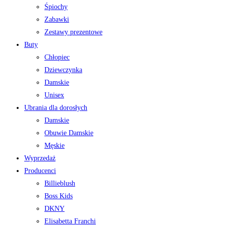
Śpiochy
Zabawki
Zestawy prezentowe
Buty
Chłopiec
Dziewczynka
Damskie
Unisex
Ubrania dla dorosłych
Damskie
Obuwie Damskie
Męskie
Wyprzedaż
Producenci
Billieblush
Boss Kids
DKNY
Elisabetta Franchi