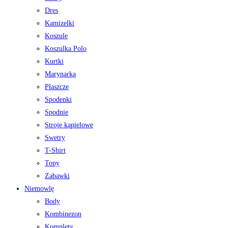
Dres
Kamizelki
Koszule
Koszulka Polo
Kurtki
Marynarka
Płaszcze
Spodenki
Spodnie
Stroje kąpielowe
Swetry
T-Shirt
Topy
Zabawki
Niemowlę
Body
Kombinezon
Komplety