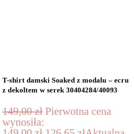
T-shirt damski Soaked z modalu – ecru
z dekoltem w serek 30404284/40093
149,00
zł
Pierwotna cena
wynosiła:
149,00 zł.
126,65
zł
Aktualna