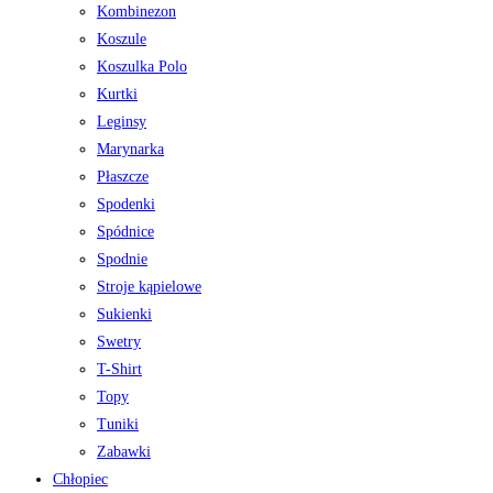
Kombinezon
Koszule
Koszulka Polo
Kurtki
Leginsy
Marynarka
Płaszcze
Spodenki
Spódnice
Spodnie
Stroje kąpielowe
Sukienki
Swetry
T-Shirt
Topy
Tuniki
Zabawki
Chłopiec