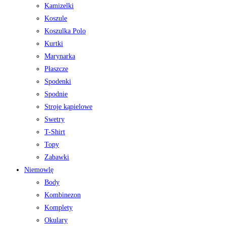
Kamizelki
Koszule
Koszulka Polo
Kurtki
Marynarka
Płaszcze
Spodenki
Spodnie
Stroje kąpielowe
Swetry
T-Shirt
Topy
Zabawki
Niemowlę
Body
Kombinezon
Komplety
Okulary