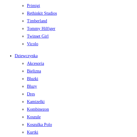
Primigi
Rethinkit Studios
Timberland
Tommy Hilfiger
Twinset Girl
Vicolo
Dziewczynka
Akcesoria
Bielizna
Bluzki
Bluzy
Dres
Kamizelki
Kombinezon
Koszule
Koszulka Polo
Kurtki