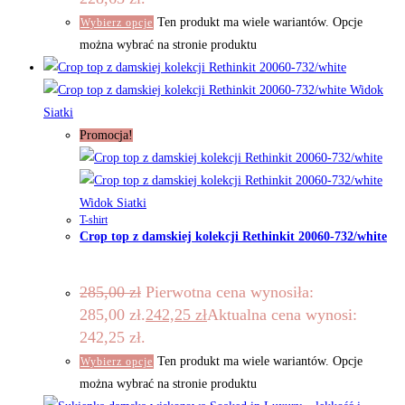
Ten produkt ma wiele wariantów. Opcje
Wybierz opcje
można wybrać na stronie produktu
Widok
Siatki
Promocja!
Widok Siatki
T-shirt
Crop top z damskiej kolekcji Rethinkit 20060-732/white
285,00
zł
Pierwotna cena wynosiła:
285,00 zł.
242,25
zł
Aktualna cena wynosi:
242,25 zł.
Ten produkt ma wiele wariantów. Opcje
Wybierz opcje
można wybrać na stronie produktu