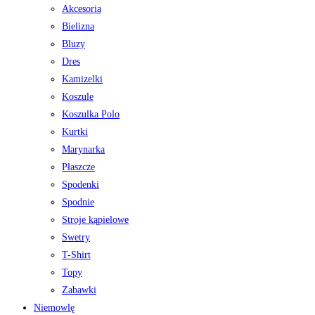
Akcesoria
Bielizna
Bluzy
Dres
Kamizelki
Koszule
Koszulka Polo
Kurtki
Marynarka
Płaszcze
Spodenki
Spodnie
Stroje kąpielowe
Swetry
T-Shirt
Topy
Zabawki
Niemowlę