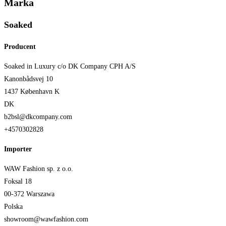
Marka
Soaked
Producent
Soaked in Luxury c/o DK Company CPH A/S
Kanonbådsvej 10
1437 København K
DK
b2bsl@dkcompany.com
+4570302828
Importer
WAW Fashion sp. z o.o.
Foksal 18
00-372 Warszawa
Polska
showroom@wawfashion.com