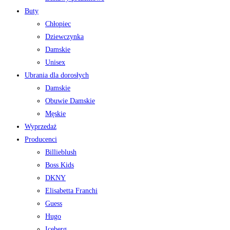
Buty
Chłopiec
Dziewczynka
Damskie
Unisex
Ubrania dla dorosłych
Damskie
Obuwie Damskie
Męskie
Wyprzedaż
Producenci
Billieblush
Boss Kids
DKNY
Elisabetta Franchi
Guess
Hugo
Iceberg