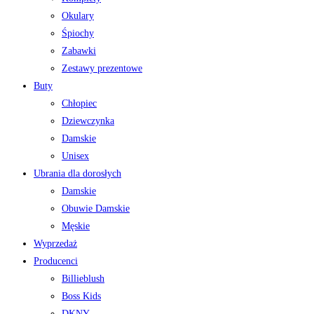
Okulary
Śpiochy
Zabawki
Zestawy prezentowe
Buty
Chłopiec
Dziewczynka
Damskie
Unisex
Ubrania dla dorosłych
Damskie
Obuwie Damskie
Męskie
Wyprzedaż
Producenci
Billieblush
Boss Kids
DKNY