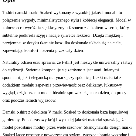
T-shirt damski marki Soaked wykonany z wysokiej jakości modalu to
połączenie wygody, minimalistycznego stylu i kobiecej elegancji. Model w
kolorze ecru wyróżnia się klasycznym fasonem z dekoltem w serek, który
subtelnie podkreśla szyję i nadaje sylwetce lekkości. Dzięki miękkiej i
przyjemnej w dotyku tkaninie koszulka doskonale układa się na ciele,
zapewniając komfort noszenia przez cały dzień.
Naturalny odcień ecru sprawia, że t-shirt jest niezwykle uniwersalny i łatwy
do stylizacji. Świetnie komponuje się zarówno z jeansami, lnianymi
spodniami, jak i elegancką marynarką czy spódnicą. Lekki materiał z
dodatkiem modalu zapewnia przewiewność oraz delikatny, luksusowy
wygląd, dzięki czemu model idealnie sprawdzi się na co dzień, do pracy
oraz podczas letnich wyjazdów.
Damski t-shirt z dekoltem V marki Soaked to doskonała baza kapsułowej
garderoby. Ponadczasowy krój i wysokiej jakości materiał sprawiają, że
model pozostanie modny przez wiele sezonów. Skandynawski design marki
Soaked łączy prostotę z nowoczesnym stylem, tworząc ubrania wygodne i