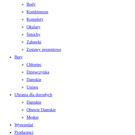
Body
Kombinezon
Komplety
Okulary
Śpiochy
Zabawki
Zestawy prezentowe
Buty
Chłopiec
Dziewczynka
Damskie
Unisex
Ubrania dla dorosłych
Damskie
Obuwie Damskie
Męskie
Wyprzedaż
Producenci