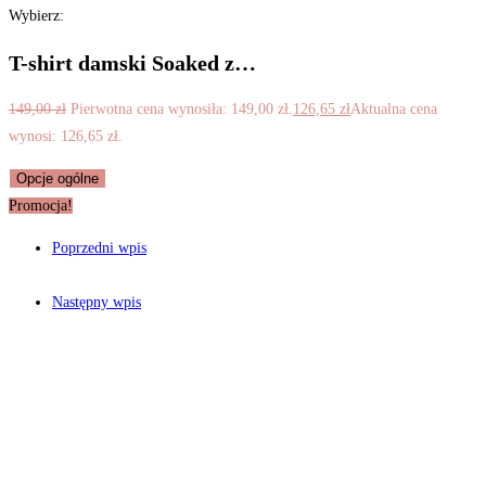
Wybierz:
T-shirt damski Soaked z…
149,00
zł
Pierwotna cena wynosiła: 149,00 zł.
126,65
zł
Aktualna cena
wynosi: 126,65 zł.
Opcje ogólne
Promocja!
Poprzedni wpis
Następny wpis