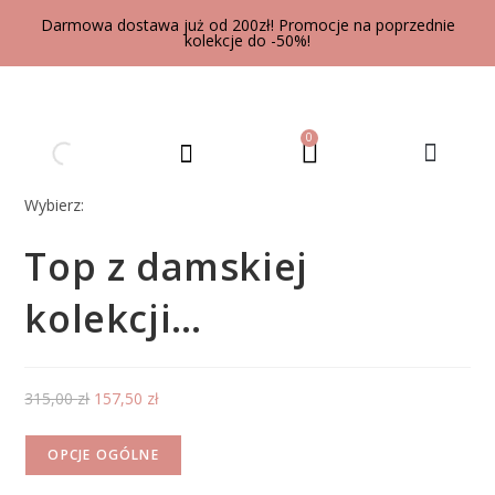
Darmowa dostawa już od 200zł! Promocje na poprzednie
kolekcje do -50%!
0
UBRANIA DLA DOROSŁYCH
Wybierz:
Top z damskiej
kolekcji…
315,00
zł
157,50
zł
OPCJE OGÓLNE