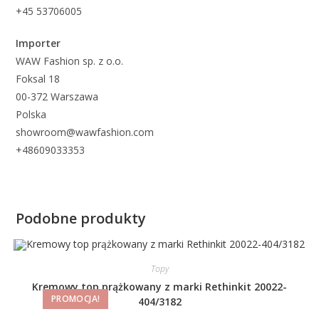
+45 53706005
Importer
WAW Fashion sp. z o.o.
Foksal 18
00-372 Warszawa
Polska
showroom@wawfashion.com
+48609033353
Podobne produkty
Topy
Kremowy top prążkowany z marki Rethinkit 20022-
PROMOCJA!
404/3182