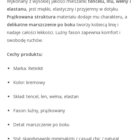
Wykonany z wysokiej jakości mieszanki
tencelu, lnu, wełny i
elastanu
, jest miękki, elastyczny i przyjemny w dotyku.
Prążkowana struktura
materiału dodaje mu charakteru, a
delikatne marszczenie po boku
tworzy kobiecą linię i
nadaje całości lekkości. Luźny fason zapewnia komfort i
swobodę ruchów.
Cechy produktu:
Marka: Retinkit
Kolor: kremowy
Skład: tencel, len, wełna, elastan
Fason: luźny, prążkowany
Detal: marszczenie po boku
Styl: skandynawski minimalizm / casual chic / natural