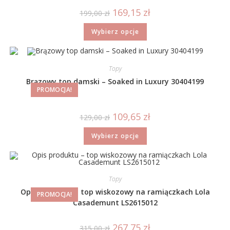
169,15
zł
199,00
zł
Wybierz opcje
Topy
Brązowy top damski – Soaked in Luxury 30404199
PROMOCJA!
109,65
zł
129,00
zł
Wybierz opcje
Topy
Opis produktu – top wiskozowy na ramiączkach Lola
PROMOCJA!
Casademunt LS2615012
267,75
zł
315,00
zł