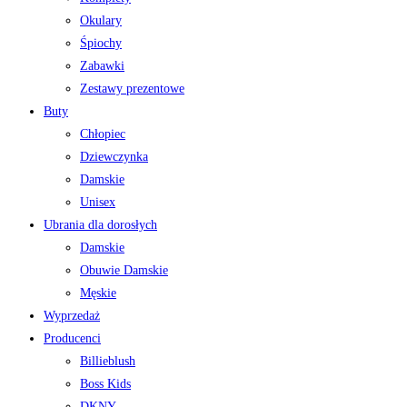
Okulary
Śpiochy
Zabawki
Zestawy prezentowe
Buty
Chłopiec
Dziewczynka
Damskie
Unisex
Ubrania dla dorosłych
Damskie
Obuwie Damskie
Męskie
Wyprzedaż
Producenci
Billieblush
Boss Kids
DKNY