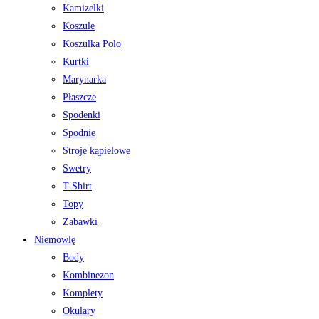
Kamizelki
Koszule
Koszulka Polo
Kurtki
Marynarka
Płaszcze
Spodenki
Spodnie
Stroje kąpielowe
Swetry
T-Shirt
Topy
Zabawki
Niemowlę
Body
Kombinezon
Komplety
Okulary