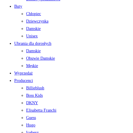
Buty
Chłopiec
Dziewczynka
Damskie
Unisex
Ubrania dla dorosłych
Damskie
Obuwie Damskie
Męskie
Wyprzedaż
Producenci
Billieblush
Boss Kids
DKNY
Elisabetta Franchi
Guess
Hugo
Iceberg