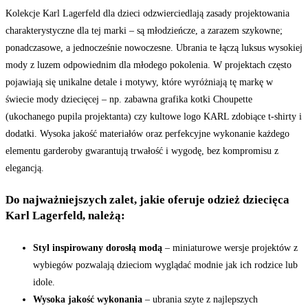
Kolekcje Karl Lagerfeld dla dzieci odzwierciedlają zasady projektowania
charakterystyczne dla tej marki – są młodzieńcze, a zarazem szykowne;
ponadczasowe, a jednocześnie nowoczesne. Ubrania te łączą luksus wysokiej
mody z luzem odpowiednim dla młodego pokolenia. W projektach często
pojawiają się unikalne detale i motywy, które wyróżniają tę markę w
świecie mody dziecięcej – np. zabawna grafika kotki Choupette
(ukochanego pupila projektanta) czy kultowe logo KARL zdobiące t-shirty i
dodatki. Wysoka jakość materiałów oraz perfekcyjne wykonanie każdego
elementu garderoby gwarantują trwałość i wygodę, bez kompromisu z
elegancją.
Do najważniejszych zalet, jakie oferuje odzież dziecięca
Karl Lagerfeld, należą:
Styl inspirowany dorosłą modą
– miniaturowe wersje projektów z
wybiegów pozwalają dzieciom wyglądać modnie jak ich rodzice lub
idole.
Wysoka jakość wykonania
– ubrania szyte z najlepszych