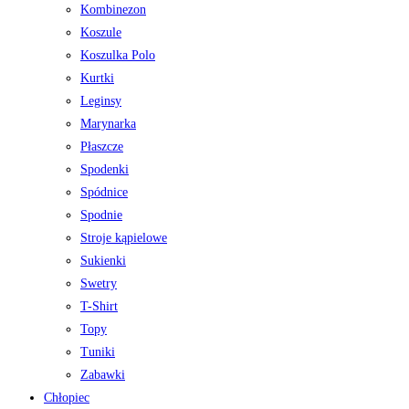
Kombinezon
Koszule
Koszulka Polo
Kurtki
Leginsy
Marynarka
Płaszcze
Spodenki
Spódnice
Spodnie
Stroje kąpielowe
Sukienki
Swetry
T-Shirt
Topy
Tuniki
Zabawki
Chłopiec