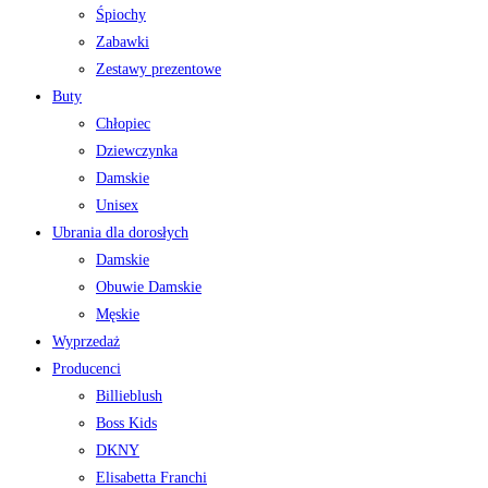
Śpiochy
Zabawki
Zestawy prezentowe
Buty
Chłopiec
Dziewczynka
Damskie
Unisex
Ubrania dla dorosłych
Damskie
Obuwie Damskie
Męskie
Wyprzedaż
Producenci
Billieblush
Boss Kids
DKNY
Elisabetta Franchi