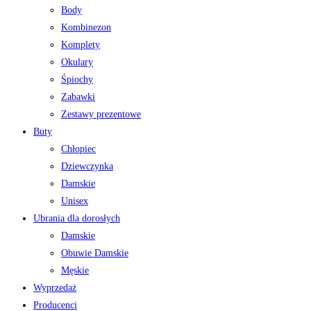
Body
Kombinezon
Komplety
Okulary
Śpiochy
Zabawki
Zestawy prezentowe
Buty
Chłopiec
Dziewczynka
Damskie
Unisex
Ubrania dla dorosłych
Damskie
Obuwie Damskie
Męskie
Wyprzedaż
Producenci