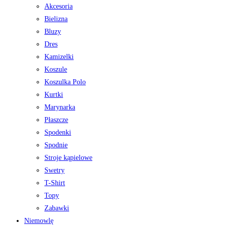
Akcesoria
Bielizna
Bluzy
Dres
Kamizelki
Koszule
Koszulka Polo
Kurtki
Marynarka
Płaszcze
Spodenki
Spodnie
Stroje kąpielowe
Swetry
T-Shirt
Topy
Zabawki
Niemowlę