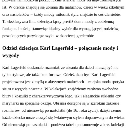
pozwala najmłodszym poczuć luksus wielkiej mody od najwcześniejszych
lat. W ofercie znajdują się ubrania dla maluchów, dzieci w wieku szkolnym
oraz nastolatków – każdy młody miłośnik stylu znajdzie tu coś dla siebie.
Ta ekskluzywna linia dziecięca łączy prestiż domu mody z codzienną
funkcjonalnością, stanowiąc idealny wybór dla wymagających rodziców,
poszukujących paryskiego szyku w dziecięcej garderobie.
Odzież dziecięca Karl Lagerfeld – połączenie mody i
wygody
Karl Lagerfeld doskonale rozumiał, że ubrania dla dzieci muszą być nie
tylko stylowe, ale także komfortowe. Odzież dziecięca Karl Lagerfeld
projektowana jest z myślą o aktywnych maluchach – miejska moda spotyka
się tu z wygodą noszenia. W kolekcjach znajdziemy zarówno swobodne
bluzy i koszulki z charakterystycznym logo, jak i eleganckie sukienki czy
marynarki na specjalne okazje. Ubrania dostępne są w szerokim zakresie
rozmiarów, od niemowląt po nastolatki (do 16. roku życia), dzięki czemu
każde dziecko może cieszyć się światowym stylem dopasowanym do wieku.
Od niemowląt po nastolatki – poniższa tabela podsumowuje zakres kolekcji