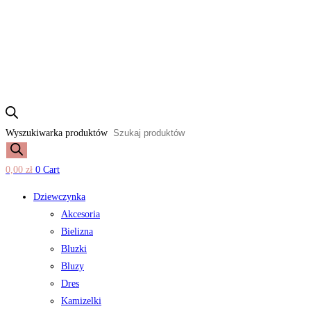
Wyszukiwarka produktów
0,00
zł
0
Cart
Dziewczynka
Akcesoria
Bielizna
Bluzki
Bluzy
Dres
Kamizelki