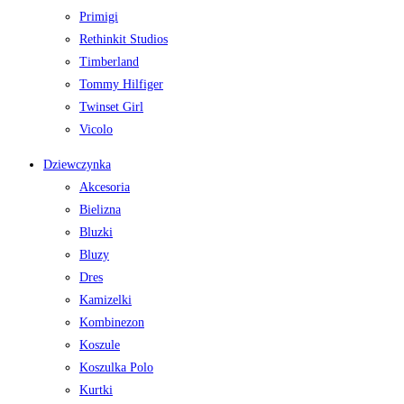
Primigi
Rethinkit Studios
Timberland
Tommy Hilfiger
Twinset Girl
Vicolo
Dziewczynka
Akcesoria
Bielizna
Bluzki
Bluzy
Dres
Kamizelki
Kombinezon
Koszule
Koszulka Polo
Kurtki