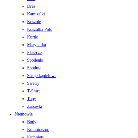
Dres
Kamizelki
Koszule
Koszulka Polo
Kurtki
Marynarka
Płaszcze
Spodenki
Spodnie
Stroje kąpielowe
Swetry
T-Shirt
Topy
Zabawki
Niemowlę
Body
Kombinezon
Komplety