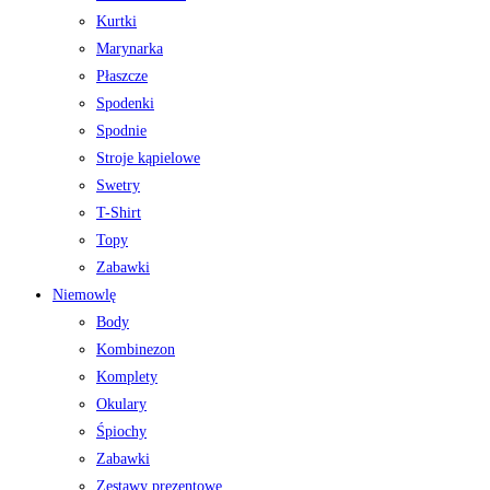
Kurtki
Marynarka
Płaszcze
Spodenki
Spodnie
Stroje kąpielowe
Swetry
T-Shirt
Topy
Zabawki
Niemowlę
Body
Kombinezon
Komplety
Okulary
Śpiochy
Zabawki
Zestawy prezentowe