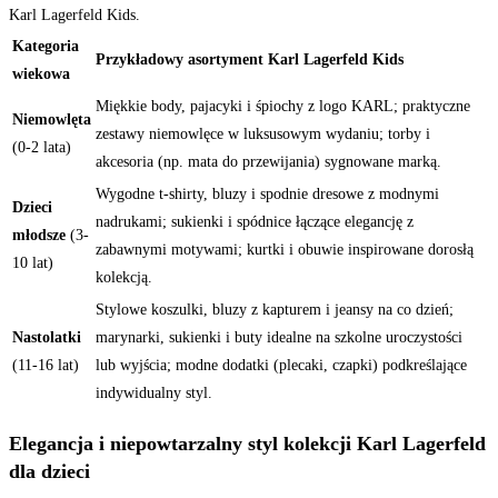
Karl Lagerfeld Kids.
Kategoria
Przykładowy asortyment Karl Lagerfeld Kids
wiekowa
Miękkie body, pajacyki i śpiochy z logo KARL; praktyczne
Niemowlęta
zestawy niemowlęce w luksusowym wydaniu; torby i
(0-2 lata)
akcesoria (np. mata do przewijania) sygnowane marką.
Wygodne t-shirty, bluzy i spodnie dresowe z modnymi
Dzieci
nadrukami; sukienki i spódnice łączące elegancję z
młodsze
(3-
zabawnymi motywami; kurtki i obuwie inspirowane dorosłą
10 lat)
kolekcją.
Stylowe koszulki, bluzy z kapturem i jeansy na co dzień;
Nastolatki
marynarki, sukienki i buty idealne na szkolne uroczystości
(11-16 lat)
lub wyjścia; modne dodatki (plecaki, czapki) podkreślające
indywidualny styl.
Elegancja i niepowtarzalny styl kolekcji Karl Lagerfeld
dla dzieci