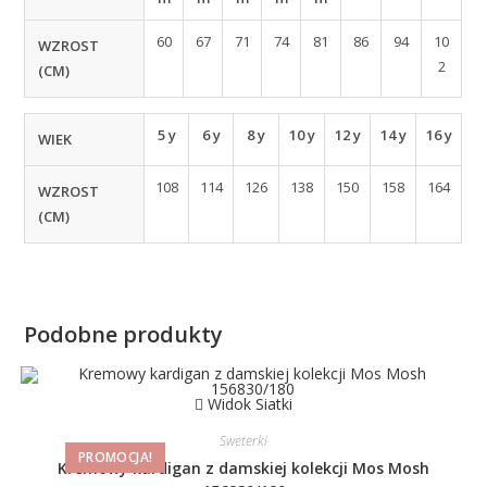
60
67
71
74
81
86
94
10
WZROST
2
(CM)
5 y
6 y
8 y
10 y
12 y
14 y
16 y
WIEK
108
114
126
138
150
158
164
WZROST
(CM)
Podobne produkty
Widok Siatki
Sweterki
PROMOCJA!
Kremowy kardigan z damskiej kolekcji Mos Mosh