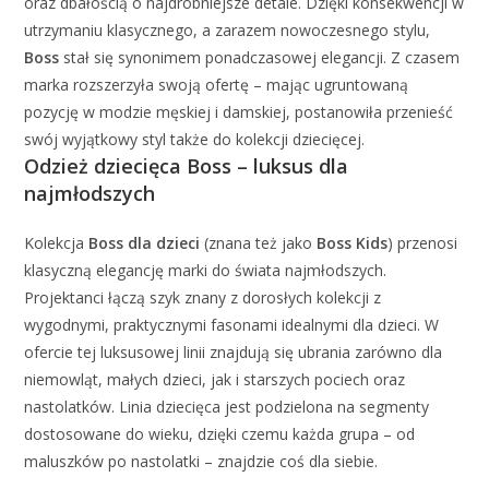
oraz dbałością o najdrobniejsze detale. Dzięki konsekwencji w
utrzymaniu klasycznego, a zarazem nowoczesnego stylu,
Boss
stał się synonimem ponadczasowej elegancji. Z czasem
marka rozszerzyła swoją ofertę – mając ugruntowaną
pozycję w modzie męskiej i damskiej, postanowiła przenieść
swój wyjątkowy styl także do kolekcji dziecięcej.
Odzież dziecięca Boss – luksus dla
najmłodszych
Kolekcja
Boss dla dzieci
(znana też jako
Boss Kids
) przenosi
klasyczną elegancję marki do świata najmłodszych.
Projektanci łączą szyk znany z dorosłych kolekcji z
wygodnymi, praktycznymi fasonami idealnymi dla dzieci. W
ofercie tej luksusowej linii znajdują się ubrania zarówno dla
niemowląt, małych dzieci, jak i starszych pociech oraz
nastolatków. Linia dziecięca jest podzielona na segmenty
dostosowane do wieku, dzięki czemu każda grupa – od
maluszków po nastolatki – znajdzie coś dla siebie.