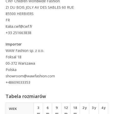
CWF Children Worldwide Fashion
ZI DU BOIS JOLY AV DES SABLES 60 RUE
85500 HERBIERS
FR
italia.cwf@cwf.fr
+33 251663838
Importer
WAW Fashion sp. z o.o.
Foksal 18
00-372 Warszawa
Polska
showroom@wawfashion.com
+48609033353
Tabela rozmiarów
3
6
9
12
18
2 y
3 y
4 y
WIEK
m
m
m
m
m