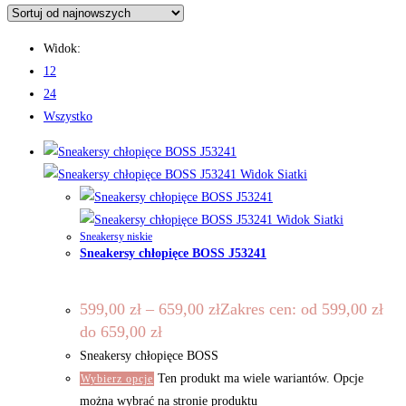
Widok:
12
24
Wszystko
Widok Siatki
Widok Siatki
Sneakersy niskie
Sneakersy chłopięce BOSS J53241
599,00
zł
–
659,00
zł
Zakres cen: od 599,00 zł
do 659,00 zł
Sneakersy chłopięce BOSS
Ten produkt ma wiele wariantów. Opcje
Wybierz opcje
można wybrać na stronie produktu