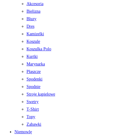
Akcesoria
Bielizna
Bluzy
Dres
Kamizelki
Koszule
Koszulka Polo
Kurtki
Marynarka
Płaszcze
Spodenki
Spodnie
Stroje kąpielowe
Swetry
T-Shirt
Topy
Zabawki
Niemowlę