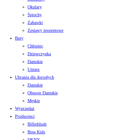
Okulary
Śpiochy
Zabawki
Zestawy prezentowe
Buty
Chłopiec
Dziewczynka
Damskie
Unisex
Ubrania dla dorosłych
Damskie
Obuwie Damskie
Męskie
Wyprzedaż
Producenci
Billieblush
Boss Kids
DKNY