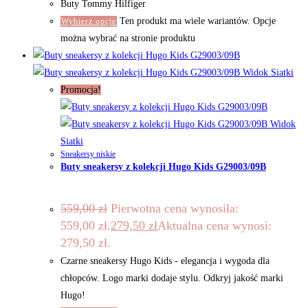
Buty Tommy Hilfiger
Ten produkt ma wiele wariantów. Opcje
Wybierz opcje
można wybrać na stronie produktu
Widok Siatki
Promocja!
Widok
Siatki
Sneakersy niskie
Buty sneakersy z kolekcji Hugo Kids G29003/09B
559,00
zł
Pierwotna cena wynosiła:
559,00 zł.
279,50
zł
Aktualna cena wynosi:
279,50 zł.
Czarne sneakersy Hugo Kids - elegancja i wygoda dla
chłopców. Logo marki dodaje stylu. Odkryj jakość marki
Hugo!