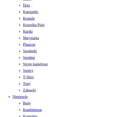
Dres
Kamizelki
Koszule
Koszulka Polo
Kurtki
Marynarka
Płaszcze
Spodenki
Spodnie
Stroje kąpielowe
Swetry
T-Shirt
Topy
Zabawki
Niemowlę
Body
Kombinezon
Komplety