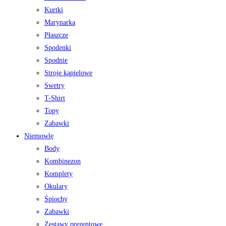
Kurtki
Marynarka
Płaszcze
Spodenki
Spodnie
Stroje kąpielowe
Swetry
T-Shirt
Topy
Zabawki
Niemowlę
Body
Kombinezon
Komplety
Okulary
Śpiochy
Zabawki
Zestawy prezentowe