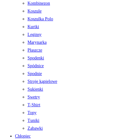
Kombinezon
Koszule
Koszulka Polo
Kurtki
Leginsy
Marynarka
Płaszcze
Spodenki
Spódnice
Spodnie
Stroje kąpielowe
Sukienki
Swetry
T-Shirt
Topy
Tuniki
Zabawki
Chłopiec