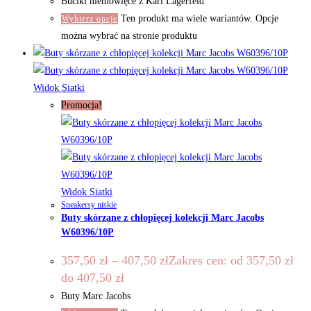
Buciki niemowlęce z Karl Lagerfeld
Ten produkt ma wiele wariantów. Opcje
Wybierz opcje
można wybrać na stronie produktu
Widok Siatki
Promocja!
Widok Siatki
Sneakersy niskie
Buty skórzane z chłopięcej kolekcji Marc Jacobs
W60396/10P
357,50
zł
–
407,50
zł
Zakres cen: od 357,50 zł
do 407,50 zł
Buty Marc Jacobs