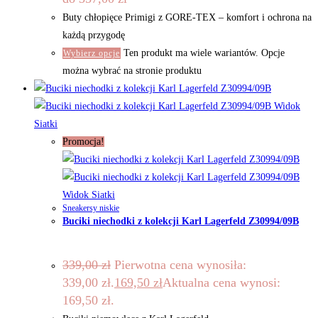
Buty chłopięce Primigi z GORE-TEX – komfort i ochrona na
każdą przygodę
Ten produkt ma wiele wariantów. Opcje
Wybierz opcje
można wybrać na stronie produktu
Widok
Siatki
Promocja!
Widok Siatki
Sneakersy niskie
Buciki niechodki z kolekcji Karl Lagerfeld Z30994/09B
339,00
zł
Pierwotna cena wynosiła:
339,00 zł.
169,50
zł
Aktualna cena wynosi:
169,50 zł.