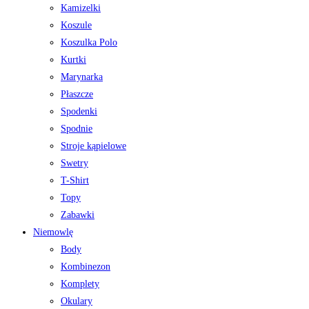
Kamizelki
Koszule
Koszulka Polo
Kurtki
Marynarka
Płaszcze
Spodenki
Spodnie
Stroje kąpielowe
Swetry
T-Shirt
Topy
Zabawki
Niemowlę
Body
Kombinezon
Komplety
Okulary