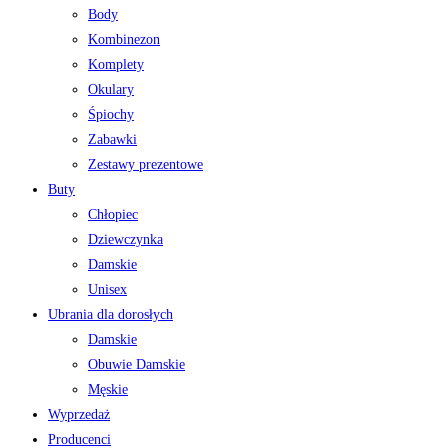
Body
Kombinezon
Komplety
Okulary
Śpiochy
Zabawki
Zestawy prezentowe
Buty
Chłopiec
Dziewczynka
Damskie
Unisex
Ubrania dla dorosłych
Damskie
Obuwie Damskie
Męskie
Wyprzedaż
Producenci