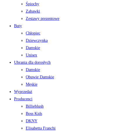
Śpiochy
Zabawki
Zestawy prezentowe
Buty
Chłopiec
Dziewczynka
Damskie
Unisex
Ubrania dla dorosłych
Damskie
Obuwie Damskie
Męskie
Wyprzedaż
Producenci
Billieblush
Boss Kids
DKNY
Elisabetta Franchi