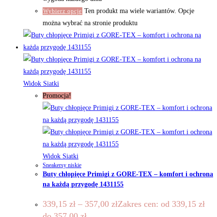
Ten produkt ma wiele wariantów. Opcje
Wybierz opcje
można wybrać na stronie produktu
Widok Siatki
Promocja!
Widok Siatki
Sneakersy niskie
Buty chłopięce Primigi z GORE-TEX – komfort i ochrona
na każdą przygodę 1431155
339,15
zł
–
357,00
zł
Zakres cen: od 339,15 zł
do 357,00 zł