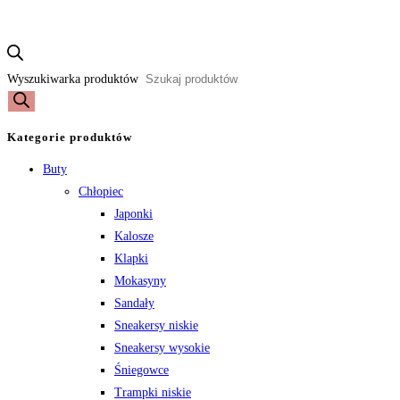
Wyszukiwarka produktów
Kategorie produktów
Buty
Chłopiec
Japonki
Kalosze
Klapki
Mokasyny
Sandały
Sneakersy niskie
Sneakersy wysokie
Śniegowce
Trampki niskie