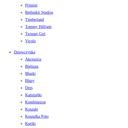
Primigi
Rethinkit Studios
Timberland
Tommy Hilfiger
Twinset Girl
Vicolo
Dziewczynka
Akcesoria
Bielizna
Bluzki
Bluzy
Dres
Kamizelki
Kombinezon
Koszule
Koszulka Polo
Kurtki