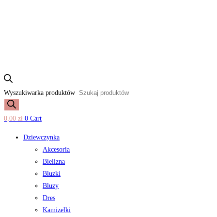
Wyszukiwarka produktów
0,00
zł
0
Cart
Dziewczynka
Akcesoria
Bielizna
Bluzki
Bluzy
Dres
Kamizelki