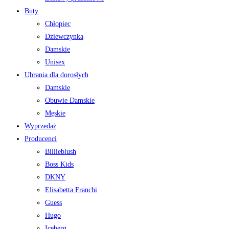
Buty
Chłopiec
Dziewczynka
Damskie
Unisex
Ubrania dla dorosłych
Damskie
Obuwie Damskie
Męskie
Wyprzedaż
Producenci
Billieblush
Boss Kids
DKNY
Elisabetta Franchi
Guess
Hugo
Iceberg