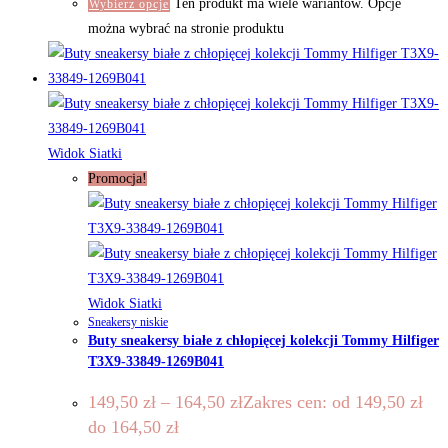
Ten produkt ma wiele wariantów. Opcje
Wybierz opcje
można wybrać na stronie produktu
Widok Siatki
Promocja!
Widok Siatki
Sneakersy niskie
Buty sneakersy białe z chłopięcej kolekcji Tommy Hilfiger
T3X9-33849-1269B041
149,50
zł
–
164,50
zł
Zakres cen: od 149,50 zł
do 164,50 zł