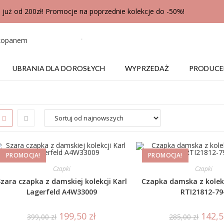
uż od 200zł! Promocje na poprzednie kolekcje do -50%!
UBRANIA DLA DOROSŁYCH
WYPRZEDAŻ
PRODUCE
PROMOCJA!
PROMOCJA!
Czapki
Czapki
zara czapka z damskiej kolekcji Karl
Czapka damska z kolekc
Lagerfeld A4W33009
RTI21812-79
199,50
zł
142,
399,00
zł
285,00
zł