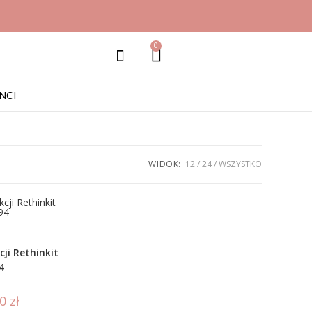
0
NCI
WIDOK:
12
24
WSZYSTKO
ji Rethinkit
4
50
zł