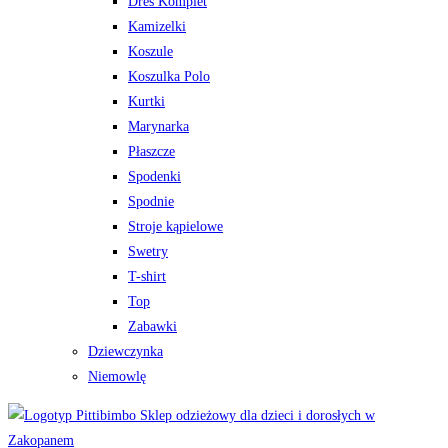
Dres Komplet
Kamizelki
Koszule
Koszulka Polo
Kurtki
Marynarka
Płaszcze
Spodenki
Spodnie
Stroje kąpielowe
Swetry
T-shirt
Top
Zabawki
Dziewczynka
Niemowlę