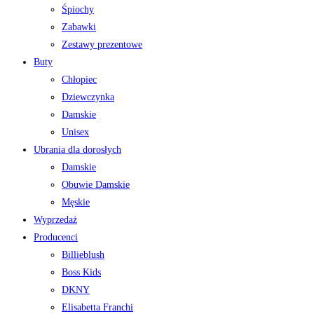
Śpiochy
Zabawki
Zestawy prezentowe
Buty
Chłopiec
Dziewczynka
Damskie
Unisex
Ubrania dla dorosłych
Damskie
Obuwie Damskie
Męskie
Wyprzedaż
Producenci
Billieblush
Boss Kids
DKNY
Elisabetta Franchi