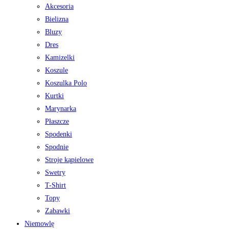
Akcesoria
Bielizna
Bluzy
Dres
Kamizelki
Koszule
Koszulka Polo
Kurtki
Marynarka
Płaszcze
Spodenki
Spodnie
Stroje kąpielowe
Swetry
T-Shirt
Topy
Zabawki
Niemowlę