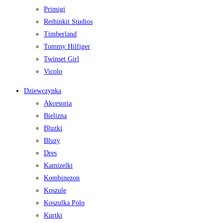
Primigi
Rethinkit Studios
Timberland
Tommy Hilfiger
Twinset Girl
Vicolo
Dziewczynka
Akcesoria
Bielizna
Bluzki
Bluzy
Dres
Kamizelki
Kombinezon
Koszule
Koszulka Polo
Kurtki