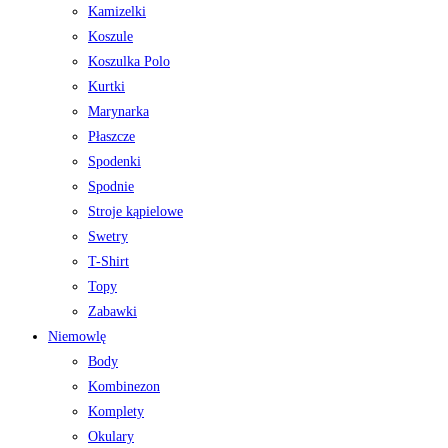
Kamizelki
Koszule
Koszulka Polo
Kurtki
Marynarka
Płaszcze
Spodenki
Spodnie
Stroje kąpielowe
Swetry
T-Shirt
Topy
Zabawki
Niemowlę
Body
Kombinezon
Komplety
Okulary