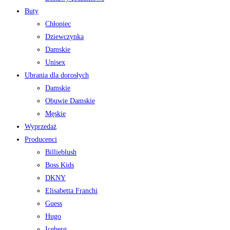
Buty
Chłopiec
Dziewczynka
Damskie
Unisex
Ubrania dla dorosłych
Damskie
Obuwie Damskie
Męskie
Wyprzedaż
Producenci
Billieblush
Boss Kids
DKNY
Elisabetta Franchi
Guess
Hugo
Iceberg