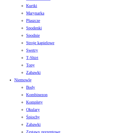
Kurtki
Marynarka
Płaszcze
Spodenki
Spodnie
Stroje kąpielowe
Swetry
T-Shirt
Topy
Zabawki
Niemowlę
Body
Kombinezon
Komplety
Okulary
Śpiochy
Zabawki
Zestawy prezentowe