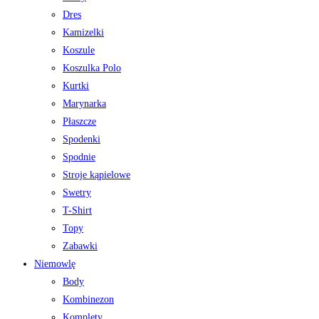
Dres
Kamizelki
Koszule
Koszulka Polo
Kurtki
Marynarka
Płaszcze
Spodenki
Spodnie
Stroje kąpielowe
Swetry
T-Shirt
Topy
Zabawki
Niemowlę
Body
Kombinezon
Komplety