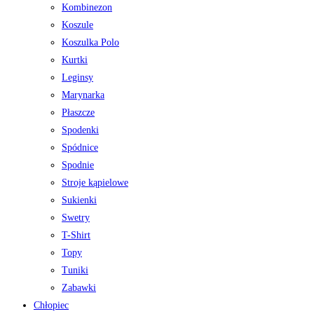
Kombinezon
Koszule
Koszulka Polo
Kurtki
Leginsy
Marynarka
Płaszcze
Spodenki
Spódnice
Spodnie
Stroje kąpielowe
Sukienki
Swetry
T-Shirt
Topy
Tuniki
Zabawki
Chłopiec