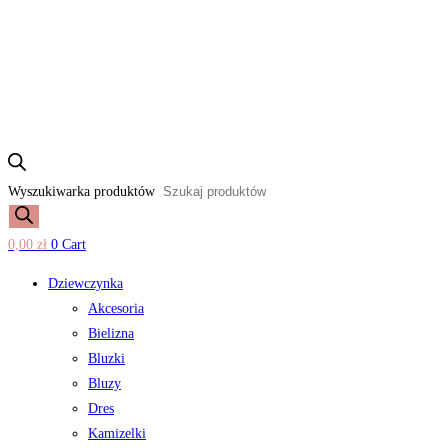
Wyszukiwarka produktów
0,00
zł
0
Cart
Dziewczynka
Akcesoria
Bielizna
Bluzki
Bluzy
Dres
Kamizelki