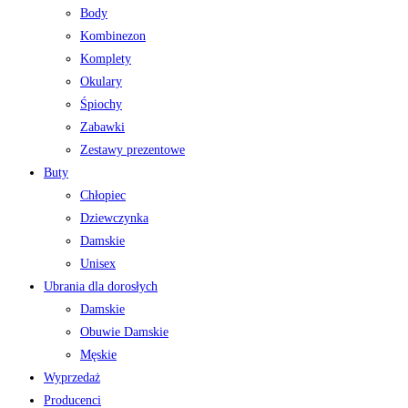
Body
Kombinezon
Komplety
Okulary
Śpiochy
Zabawki
Zestawy prezentowe
Buty
Chłopiec
Dziewczynka
Damskie
Unisex
Ubrania dla dorosłych
Damskie
Obuwie Damskie
Męskie
Wyprzedaż
Producenci