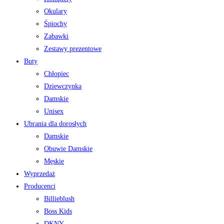
Okulary
Śpiochy
Zabawki
Zestawy prezentowe
Buty
Chłopiec
Dziewczynka
Damskie
Unisex
Ubrania dla dorosłych
Damskie
Obuwie Damskie
Męskie
Wyprzedaż
Producenci
Billieblush
Boss Kids
DKNY