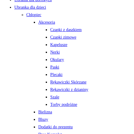
Ubranka dla dzieci
Chłopiec
Akcesoria
Czapki z daszkiem
Czapki zimowe
Kapelusze
Nerki
Okulary
Paski
Plecaki
Rękawiczki Skórzane
Rękawiczki z dzianiny
Szale
Torby podróżne
Bielizna
Bluzy
Dodatki do prezentu