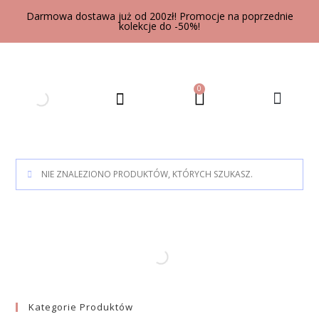
Darmowa dostawa już od 200zł! Promocje na poprzednie
kolekcje do -50%!
0
UBRANIA DLA DOROSŁYCH
NIE ZNALEZIONO PRODUKTÓW, KTÓRYCH SZUKASZ.
Kategorie Produktów