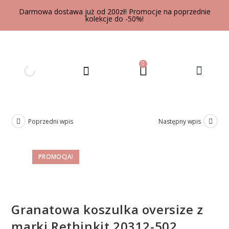
Darmowa dostawa już od 200zł! Promocje na poprzednie
kolekcje do -50%!
0
UBRANIA DLA DOROSŁYCH
Poprzedni wpis
Następny wpis
PROMOCJA!
Granatowa koszulka oversize z
marki Rethinkit 20312-502