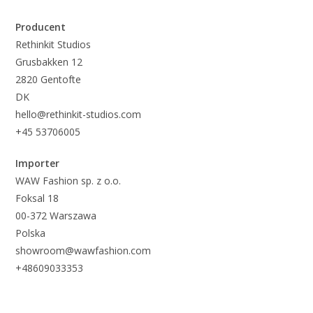
Producent
Rethinkit Studios
Grusbakken 12
2820 Gentofte
DK
hello@rethinkit-studios.com
+45 53706005
Importer
WAW Fashion sp. z o.o.
Foksal 18
00-372 Warszawa
Polska
showroom@wawfashion.com
+48609033353