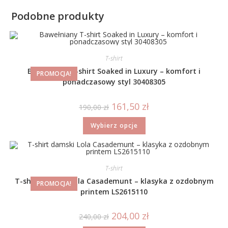
Podobne produkty
T-shirt
Bawełniany T-shirt Soaked in Luxury – komfort i
PROMOCJA!
ponadczasowy styl 30408305
161,50
zł
190,00
zł
Wybierz opcje
T-shirt
T-shirt damski Lola Casademunt – klasyka z ozdobnym
PROMOCJA!
printem LS2615110
204,00
zł
240,00
zł