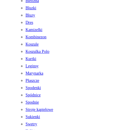
Bielizna
Bluzki
Bluzy
Dres
Kamizelki
Kombinezon
Koszule
Koszulka Polo
Kurtki
Leginsy
Marynarka
Płaszcze
Spodenki
Spódnice
Spodnie
Stroje kąpielowe
Sukienki
Swetry