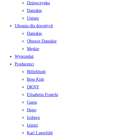
Dziewczynka
Damskie
Unisex
Ubrania dla dorosłych
Damskie
Obuwie Damskie
Męskie
Wyprzedaż
Producenci
Billieblush
Boss Kids
DKNY
Elisabetta Franchi
Guess
Hugo
Iceberg
Izipizi
Karl Lagerfeld