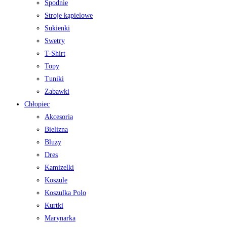
Spodnie
Stroje kąpielowe
Sukienki
Swetry
T-Shirt
Topy
Tuniki
Zabawki
Chłopiec
Akcesoria
Bielizna
Bluzy
Dres
Kamizelki
Koszule
Koszulka Polo
Kurtki
Marynarka