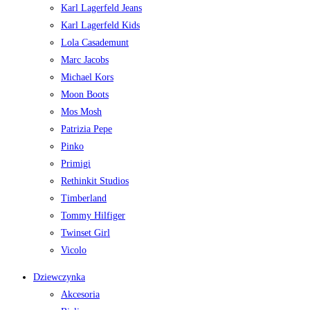
Karl Lagerfeld Jeans
Karl Lagerfeld Kids
Lola Casademunt
Marc Jacobs
Michael Kors
Moon Boots
Mos Mosh
Patrizia Pepe
Pinko
Primigi
Rethinkit Studios
Timberland
Tommy Hilfiger
Twinset Girl
Vicolo
Dziewczynka
Akcesoria