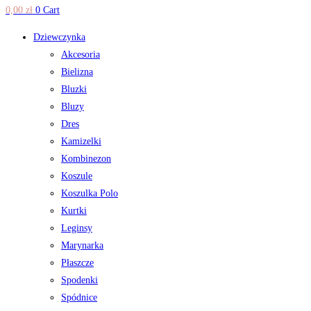
0,00
zł
0
Cart
Dziewczynka
Akcesoria
Bielizna
Bluzki
Bluzy
Dres
Kamizelki
Kombinezon
Koszule
Koszulka Polo
Kurtki
Leginsy
Marynarka
Płaszcze
Spodenki
Spódnice