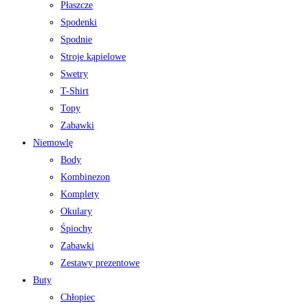
Płaszcze
Spodenki
Spodnie
Stroje kąpielowe
Swetry
T-Shirt
Topy
Zabawki
Niemowlę
Body
Kombinezon
Komplety
Okulary
Śpiochy
Zabawki
Zestawy prezentowe
Buty
Chłopiec