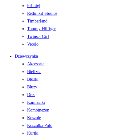
Primigi
Rethinkit Studios
Timberland
Tommy Hilfiger
Twinset Girl
Vicolo
Dziewczynka
Akcesoria
Bielizna
Bluzki
Bluzy
Dres
Kamizelki
Kombinezon
Koszule
Koszulka Polo
Kurtki