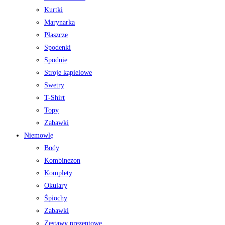
Kurtki
Marynarka
Płaszcze
Spodenki
Spodnie
Stroje kąpielowe
Swetry
T-Shirt
Topy
Zabawki
Niemowlę
Body
Kombinezon
Komplety
Okulary
Śpiochy
Zabawki
Zestawy prezentowe