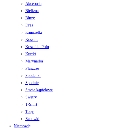
Akcesoria
Bielizna
Bluzy
Dres
Kamizelki
Koszule
Koszulka Polo
Kurtki
Marynarka
Płaszcze
Spodenki
Spodnie
Stroje kąpielowe
Swetry
T-Shirt
Topy
Zabawki
Niemowlę