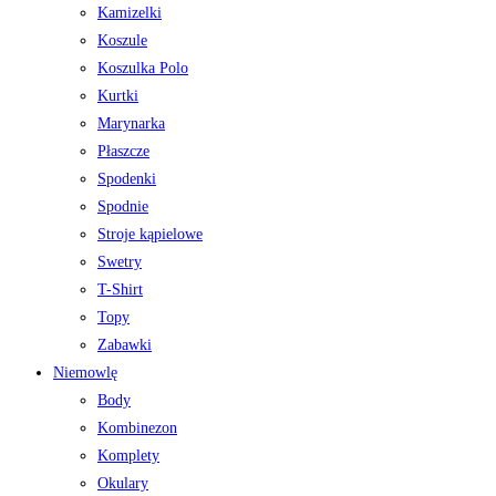
Kamizelki
Koszule
Koszulka Polo
Kurtki
Marynarka
Płaszcze
Spodenki
Spodnie
Stroje kąpielowe
Swetry
T-Shirt
Topy
Zabawki
Niemowlę
Body
Kombinezon
Komplety
Okulary