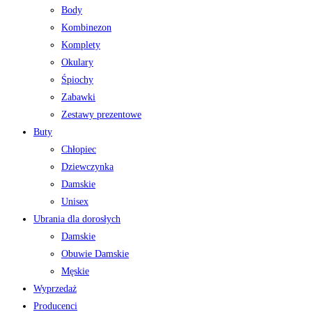
Body
Kombinezon
Komplety
Okulary
Śpiochy
Zabawki
Zestawy prezentowe
Buty
Chłopiec
Dziewczynka
Damskie
Unisex
Ubrania dla dorosłych
Damskie
Obuwie Damskie
Męskie
Wyprzedaż
Producenci