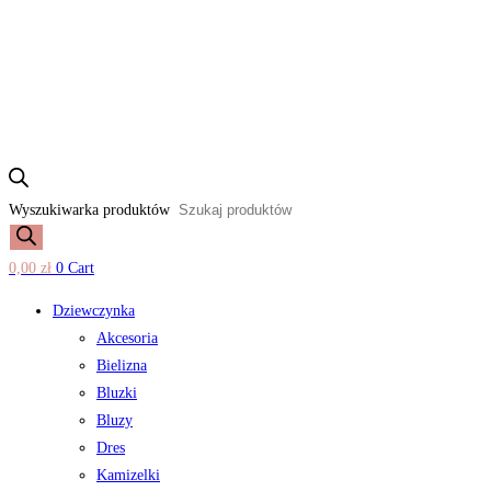
Wyszukiwarka produktów
0,00
zł
0
Cart
Dziewczynka
Akcesoria
Bielizna
Bluzki
Bluzy
Dres
Kamizelki