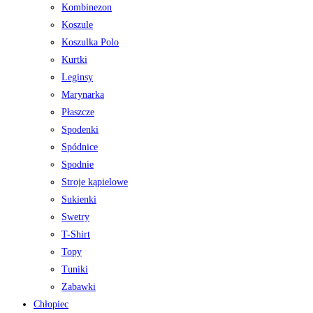
Kombinezon
Koszule
Koszulka Polo
Kurtki
Leginsy
Marynarka
Płaszcze
Spodenki
Spódnice
Spodnie
Stroje kąpielowe
Sukienki
Swetry
T-Shirt
Topy
Tuniki
Zabawki
Chłopiec