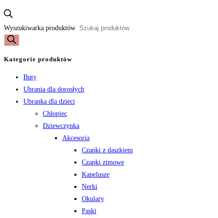
Wyszukiwarka produktów
Kategorie produktów
Buty
Ubrania dla dorosłych
Ubranka dla dzieci
Chłopiec
Dziewczynka
Akcesoria
Czapki z daszkiem
Czapki zimowe
Kapelusze
Nerki
Okulary
Paski