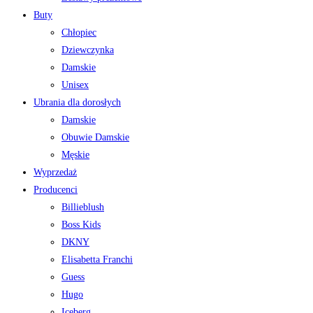
Buty
Chłopiec
Dziewczynka
Damskie
Unisex
Ubrania dla dorosłych
Damskie
Obuwie Damskie
Męskie
Wyprzedaż
Producenci
Billieblush
Boss Kids
DKNY
Elisabetta Franchi
Guess
Hugo
Iceberg