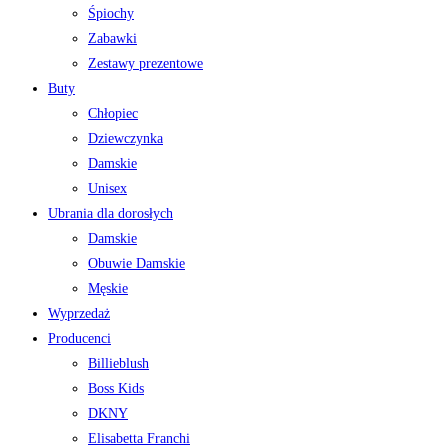
Śpiochy
Zabawki
Zestawy prezentowe
Buty
Chłopiec
Dziewczynka
Damskie
Unisex
Ubrania dla dorosłych
Damskie
Obuwie Damskie
Męskie
Wyprzedaż
Producenci
Billieblush
Boss Kids
DKNY
Elisabetta Franchi