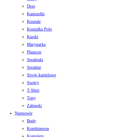
Dres
Kamizelki
Koszule
Koszulka Polo
Kurtki
Marynarka
Płaszcze
Spodenki
Spodnie
Stroje kąpielowe
Swetry
T-Shirt
Topy
Zabawki
Niemowlę
Body
Kombinezon
Komplety