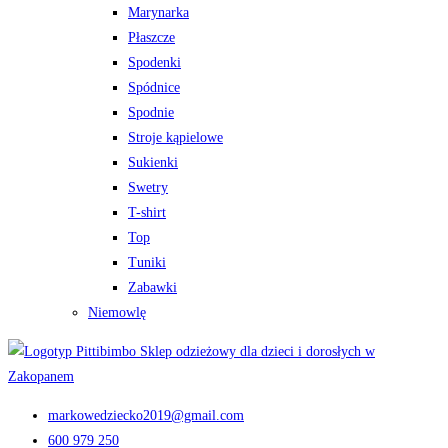
Marynarka
Płaszcze
Spodenki
Spódnice
Spodnie
Stroje kąpielowe
Sukienki
Swetry
T-shirt
Top
Tuniki
Zabawki
Niemowlę
markowedziecko2019@gmail.com
600 979 250