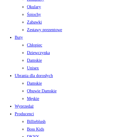
Okulary
Śpiochy
Zabawki
Zestawy prezentowe
Buty
Chłopiec
Dziewczynka
Damskie
Unisex
Ubrania dla dorosłych
Damskie
Obuwie Damskie
Męskie
Wyprzedaż
Producenci
Billieblush
Boss Kids
DKNY